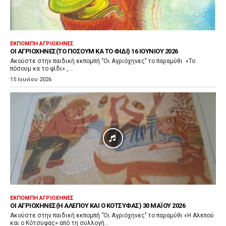
α
π
α
ρ
ΕΚΠΟΜΠΉ ΑΓΡΙΌΧΗΝΕΣ
ΟΙ ΑΓΡΙΌΧΗΝΕΣ(ΤΟ ΠΌΣΟΥΜ ΚΑ ΤΟ ΦΊΔΙ) 16 ΙΟΥΝΊΟΥ 2026
α
Ακούστε στην παιδική εκπομπή ‘’Οι Αγριόχηνες’’ το παραμύθι «Το
γ
πόσουμ κα το φίδι» ,...
ω
15 Ιουνίου 2026
γ
ή
ς
Ή
χ
ο
υ
ΕΚΠΟΜΠΉ ΑΓΡΙΌΧΗΝΕΣ
ΟΙ ΑΓΡΙΌΧΗΝΕΣ(H ΑΛΕΠΟΎ ΚΑΙ Ο ΚΌΤΣΥΦΑΣ) 30 ΜΑΪ́ΟΥ 2026
Ακούστε στην παιδική εκπομπή ‘’Οι Αγριόχηνες’’ το παραμύθι «H Αλεπού
και ο Κότσυφας» από τη συλλογή...