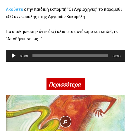
Ακούστε
στην παιδική εκπομπή ‘’Οι Αγριόχηνες’’ το παραμύθι
«Ο Συννεφούλης» της Αργυρώς Κοκορέλη.
Για αποθήκευση κάντε δεξί κλικ στο σύνδεσμο και επιλέξτε
“Αποθήκευση ως…”
Π
00:00
00:00
ρ
ό
γ
ρ
Περισσότερα
α
μ
μ
α
Α
ν