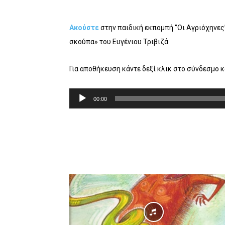
Ακούστε
στην παιδική εκπομπή ‘’Οι Αγριόχηνες
σκούπα» του Ευγένιου Τριβιζά.
Για αποθήκευση κάντε δεξί κλικ στο σύνδεσμο 
Π
00:00
ρ
ό
γ
ρ
α
μ
μ
α
Α