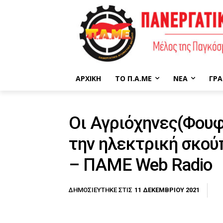
ΑΡΧΙΚΉ
ΤΟ Π.Α.ΜΕ
ΝΈΑ
ΓΡΑ
Οι Αγριόχηνες(Φουφ
την ηλεκτρική σκού
– ΠΑΜΕ Web Radio
11 ΔΕΚΕΜΒΡΊΟΥ 2021
ΔΗΜΟΣΙΕΎΤΗΚΕ ΣΤΙΣ