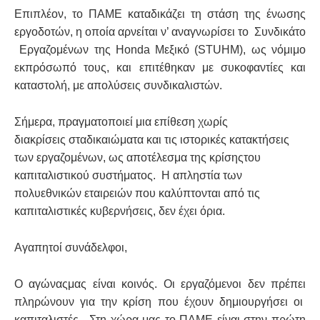
Επιπλέον
,
το ΠΑΜΕ καταδικάζει
τη στάση
της ένωσης
εργοδοτών
,
η οποία αρνείται ν’
αναγνωρίσει το
Συνδικάτο
Εργαζομένων
της
Honda
Μεξικό (
STUHM), ως
νόμιμο
εκπρόσωπό
τους
, και
επιτέθηκαν
με
συκοφαντίες
και
καταστολή
,
με
απολύσεις
συνδικαλιστών.
Σήμερα,
πραγματοποιεί
μια επίθεση
χωρίς
διακρίσεις στα
δικαιώματα και τις
ιστορικές κατακτήσεις
των εργαζομένων
, ως αποτέλεσμα
της κρίσης
του
καπιταλιστικού συστήματος
.
Η
απληστία
των
πολυεθνικών εταιρειών
που καλύπτονται από τις
καπιταλιστικές κυβερνήσεις
, δεν έχει όρια.
Αγαπητοί συνάδελφοι,
Ο αγώνας
μας είναι κοινός
. Οι εργαζόμενοι δεν πρέπει
πληρώνουν
για την κρίση
που
έχουν δημιουργήσει
οι
καπιταλιστές.
Στη χώρα μας το ΠΑΜΕ είναι στην πρώτη