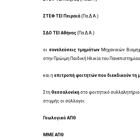
ΣΤΕΦ ΤΕΙ Πειραιά
(Πα.Δ.Α.)
ΣΔΟ ΤΕΙ Αθήνας
(Πα.Δ.Α.)
οι
συνελεύσεις τμημάτων
Μηχανικών Βιομηχ
στην Πρώιμη Παιδική Ηλικία του Πανεπιστημίο
και η
επιτροπή φοιτητών που διεκδικούν τη 
Στη
Θεσσαλονίκη
στο
φοιτητικό συλλαλητήριο 
στιγμής
οι σύλλογοι:
Γεωλογικό ΑΠΘ
ΜΜΕ ΑΠΘ