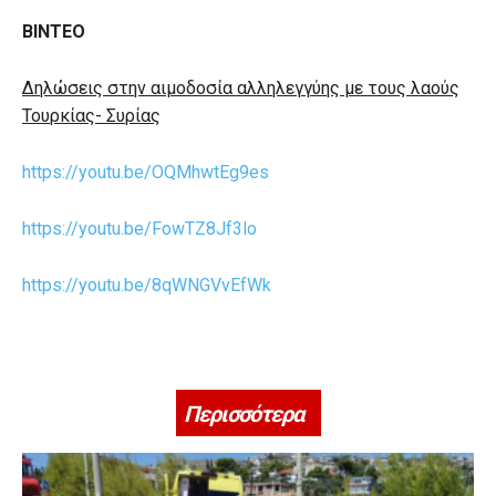
ΒΙΝΤΕΟ
Δηλώσεις στην αιμοδοσία αλληλεγγύης με τους λαούς
Τουρκίας- Συρίας
https://youtu.be/OQMhwtEg9es
https://youtu.be/FowTZ8Jf3lo
https://youtu.be/8qWNGVvEfWk
Περισσότερα