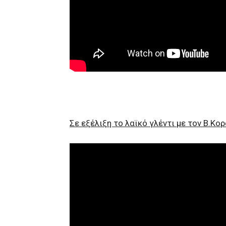
Σε εξέλιξη το λαϊκό γλέντι με τον Β.Κο