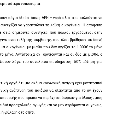
περισσότερα νοικοκυριά.
ουν πάγια έξοδα όπως ΔΕΗ – νερό κ.λ.π και καλούνται να
συνεχίζει να χαρατσώνει τη λαϊκή οικογένεια. Η απόφαση
 στις σημερινές συνθήκες που πολλοί εργαζόμενοι στην
έγινε αναστολή της σύμβασης, που όλοι βρέθηκαν σε δεινή
μια οικογένεια με μισθό που δεν αγγίζει τα 1.000€ το μήνα
ο μήνα. Αντίστοιχα αν εργάζονται και οι δύο με μισθό, ο
ρώσουν λόγω του συνολικού εισοδήματος 50% αύξηση για
τική αρχή ότι μια ακόμα κοινωνική ανάγκη έχει μετατραπεί
νική ανάπτυξη του παιδιού θα εξαρτάται από το αν έχουν
υποδομής που πρέπει να παρέχεται δωρεάν για όλους , μιας
ιδιά προσχολικής αγωγής και να μην στρέφονται οι γονείς,
ς ή φύλαξη στο σπίτι.