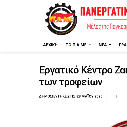
ΑΡΧΙΚΉ
ΤΟ Π.Α.ΜΕ
ΝΈΑ
ΓΡΑ
Eργατικό Κέντρο Ζακ
των τροφείων
28 ΜΑΪ́ΟΥ 2020
ΔΗΜΟΣΙΕΎΤΗΚΕ ΣΤΙΣ