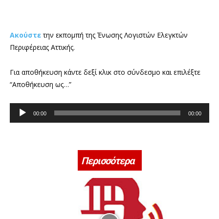
Ακούστε
την εκπομπή της Ένωσης Λογιστών Ελεγκτών
Περιφέρειας Αττικής.
Για αποθήκευση κάντε δεξί κλικ στο σύνδεσμο και επιλέξτε
“Αποθήκευση ως…”
Π
00:00
00:00
ρ
ό
γ
ρ
Περισσότερα
α
μ
μ
α
Α