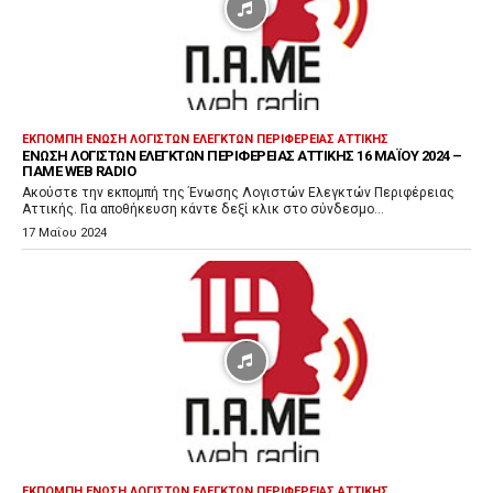
ν
α
π
α
ρ
ΕΚΠΟΜΠΉ ΈΝΩΣΗ ΛΟΓΙΣΤΏΝ ΕΛΕΓΚΤΏΝ ΠΕΡΙΦΈΡΕΙΑΣ ΑΤΤΙΚΉΣ
ΈΝΩΣΗ ΛΟΓΙΣΤΏΝ ΕΛΕΓΚΤΏΝ ΠΕΡΙΦΈΡΕΙΑΣ ΑΤΤΙΚΉΣ 16 ΜΑΪ́ΟΥ 2024 –
α
ΠΑΜΕ WEB RADIO
γ
Ακούστε την εκπομπή της Ένωσης Λογιστών Ελεγκτών Περιφέρειας
Αττικής. Για αποθήκευση κάντε δεξί κλικ στο σύνδεσμο...
ω
17 Μαΐου 2024
γ
ή
ς
Ή
χ
ο
υ
ΕΚΠΟΜΠΉ ΈΝΩΣΗ ΛΟΓΙΣΤΏΝ ΕΛΕΓΚΤΏΝ ΠΕΡΙΦΈΡΕΙΑΣ ΑΤΤΙΚΉΣ