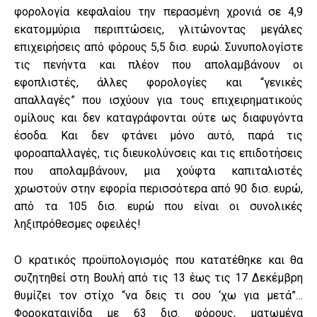
φορολογία κεφαλαίου την περασμένη χρονιά σε 4,9
εκατομμύρια περιπτώσεις, γλιτώνοντας μεγάλες
επιχειρήσεις από φόρους 5,5 δισ. ευρώ. Συνυπολογίστε
τις πενήντα και πλέον που απολαμβάνουν οι
εφοπλιστές, άλλες φορολογίες και “γενικές
απαλλαγές” που ισχύουν για τους επιχειρηματικούς
ομίλους και δεν καταγράφονται ούτε ως διαφυγόντα
έσοδα. Και δεν φτάνει μόνο αυτό, παρά τις
φοροαπαλλαγές, τις διευκολύνσεις και τις επιδοτήσεις
που απολαμβάνουν, μια χούφτα καπιταλιστές
χρωστούν στην εφορία περισσότερα από 90 δισ. ευρώ,
από τα 105 δισ. ευρώ που είναι οι συνολικές
ληξιπρόθεσμες οφειλές!
Ο κρατικός προϋπολογισμός που κατατέθηκε και θα
συζητηθεί στη Βουλή από τις 13 έως τις 17 Δεκέμβρη
θυμίζει τον στίχο “να δεις τι σου ‘χω για μετά”…
Φοροκαταιγίδα με 63 δισ. φόρους, ματωμένα