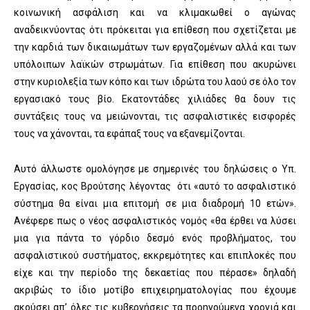
κοινωνική ασφάλιση και να κλιμακωθεί ο αγώνας
αναδεικνύοντας ότι πρόκειται για επίθεση που σχετίζεται με
την καρδιά των δικαιωμάτων των εργαζομένων αλλά και των
υπόλοιπων λαϊκών στρωμάτων. Για επίθεση που ακυρώνει
στην κυριολεξία των κόπο και των ιδρώτα του λαού σε όλο τον
εργασιακό τους βίο. Εκατοντάδες χιλιάδες θα δουν τις
συντάξεις τους να μειώνονται, τις ασφαλιστικές εισφορές
τους να χάνονται, τα εφάπαξ τους να εξανεμίζονται.
Αυτό άλλωστε ομολόγησε με σημερινές του δηλώσεις ο Υπ.
Εργασίας, κος Βρούτσης λέγοντας ότι «αυτό το ασφαλιστικό
σύστημα θα είναι μια επιτομή σε μια διαδρομή 10 ετών».
Ανέφερε πως ο νέος ασφαλιστικός νομός «θα έρθει να λύσει
μια για πάντα το γόρδιο δεσμό ενός προβλήματος, του
ασφαλιστικού συστήματος, εκκρεμότητες και επιπλοκές που
είχε και την περίοδο της δεκαετίας που πέρασε» δηλαδή
ακριβώς το ίδιο μοτίβο επιχειρηματολογίας που έχουμε
ακούσει απ’ όλες τις κυβερνήσεις τα προηγούμενα χρονιά και