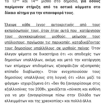
ου
ου
το 13
και 14
μισθό στο δημόσιο,
για όσους
περίμεναν στήριξη από τα αστικά κόμματα στο
δίκαιο αίτημα για την επαναφορά τους.
Έλειψε κάθε ίχνος αυτοκριτικής από τους
εκπρόσωπούς τους, όταν ήταν αυτά που κατάργησαν
τους συγκεκριμένους μισθούς, μείωσαν τους
υπόλοιπους, παγίωσαν τις περικοπές, καταδικάζοντας
τους δημοσίους υπαλλήλους σε μισθούς πείνας
. Όταν
έλεγαν ψέματα σε δικαστήρια ότι «οι αποδοχές των
δημοσίων υπαλλήλων, ακόμη και μετά την κατάργηση
των επίμαχων επιδομάτων, εξασφάλιζαν αξιοπρεπές
επίπεδο διαβίωσης». Όταν ενοχοποιούσαν τους
δημοσίους υπαλλήλους στη λογική ότι «όλοι μαζί τα
φάγαμε» ισχυριζόμενα ότι «δεν θα ξαναγυρίσουμε στις
εξαλλοσύνες του 2008», χρειάζεται «σύνεση και ευθύνη
για να μην ξαναγυρίσουμε πίσω στην Ελλάδα των
ελλειμμάτων και της χρεοκοπίας» και πολλά άλλα.