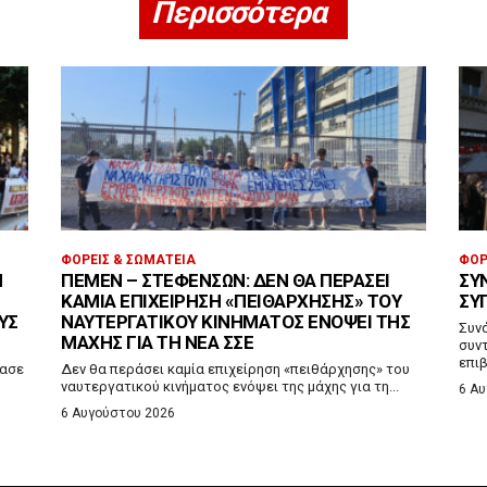
Περισσότερα
ΦΟΡΕΊΣ & ΣΩΜΑΤΕΊΑ
ΦΟΡ
Ν
ΠΕΜΕΝ – ΣΤΕΦΕΝΣΩΝ: ΔΕΝ ΘΑ ΠΕΡΆΣΕΙ
ΣΥ
ΚΑΜΊΑ ΕΠΙΧΕΊΡΗΣΗ «ΠΕΙΘΆΡΧΗΣΗΣ» ΤΟΥ
ΣΥ
ΥΣ
ΝΑΥΤΕΡΓΑΤΙΚΟΎ ΚΙΝΉΜΑΤΟΣ ΕΝΌΨΕΙ ΤΗΣ
Συν
ΜΆΧΗΣ ΓΙΑ ΤΗ ΝΈΑ ΣΣΕ
συντ
επιβ
ίασε
Δεν θα περάσει καμία επιχείρηση «πειθάρχησης» του
ναυτεργατικού κινήματος ενόψει της μάχης για τη...
6 Α
6 Αυγούστου 2026