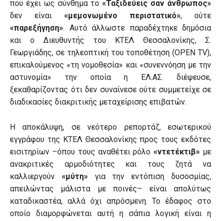
που έχει ως σύνθημα το
«Ταξιδεύεις σαν άνθρωπος»
δεν είναι
«μεμονωμένο περιστατικό»
, ούτε
«παρεξήγηση»
. Αυτό άλλωστε παραδέχτηκε δημόσια
και ο Διευθυντής του ΚΤΕΛ Θεσσαλονίκης, Σ.
Γεωργιάδης, σε τηλεοπτική του τοποθέτηση (OPEN TV),
επικαλούμενος «τη νομοθεσία» και «συνεννόηση με την
αστυνομία» την οποία η ΕΛ.ΑΣ. διέψευσε,
ξεκαθαρίζοντας ότι δεν συναίνεσε ούτε συμμετείχε σε
διαδικασίες διακριτικής μεταχείρισης επιβατών.
Η αποκάλυψη, σε νεότερο ρεπορτάζ, εσωτερικού
εγγράφου της ΚΤΕΛ Θεσσαλονίκης προς τους εκδότες
εισιτηρίων –όπου τους αναθέτει ρόλο
«ντετέκτιβ»
με
ανακριτικές αρμοδιότητες και τους ζητά να
καλλιεργούν
«μύτη»
για την εντόπιση δυσοσμίας,
απειλώντας μάλιστα με ποινές– είναι απολύτως
καταδικαστέα, αλλά όχι απρόσμενη. Το έδαφος στο
οποίο διαμορφώνεται αυτή η σάπια λογική είναι η