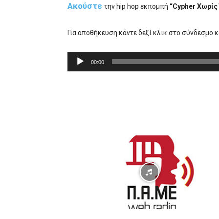
Ακο
ύ
στε
την hip hop εκπομπή
“Cypher Χωρίς
Για αποθήκευση κάντε δεξί κλικ στο σύνδεσμο 
Π
00:00
ρ
ό
γ
ρ
α
μ
μ
α
Α
ν
α