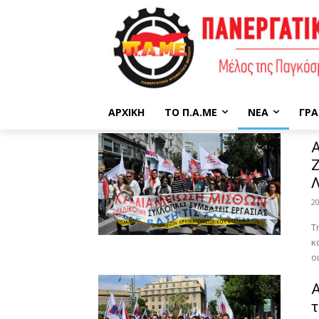
ΑΡΧΙΚΉ
ΤΟ Π.Α.ΜΕ
ΝΈΑ
ΓΡΑ
Ζ
Λ
2
Τ
κ
ο
Α
τ