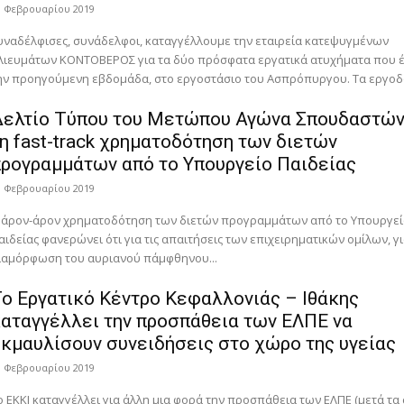
0 Φεβρουαρίου 2019
υναδέλφισες, συνάδελφοι, καταγγέλλουμε την εταιρεία κατεψυγμένων
λιευμάτων ΚΟΝΤΟΒΕΡΟΣ για τα δύο πρόσφατα εργατικά ατυχήματα που έ
ην προηγούμενη εβδομάδα, στο εργοστάσιο του Ασπρόπυργου. Τα εργοδο
Δελτίο Τύπου του Μετώπου Αγώνα Σπουδαστών
η fast-track χρηματοδότηση των διετών
ρογραμμάτων από το Υπουργείο Παιδείας
0 Φεβρουαρίου 2019
 άρον-άρον χρηματοδότηση των διετών προγραμμάτων από το Υπουργεί
αιδείας φανερώνει ότι για τις απαιτήσεις των επιχειρηματικών ομίλων, γ
ιαμόρφωση του αυριανού πάμφθηνου...
ο Εργατικό Κέντρο Κεφαλλονιάς – Ιθάκης
αταγγέλλει την προσπάθεια των ΕΛΠΕ να
κμαυλίσουν συνειδήσεις στο χώρο της υγείας
0 Φεβρουαρίου 2019
ο ΕΚΚΙ καταγγέλλει για άλλη μια φορά την προσπάθεια των ΕΛΠΕ (μετά τα 