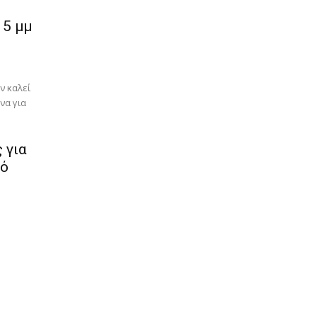
 5 μμ
ν καλεί
να για
 για
κό