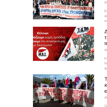
2
Σ
α
τ
τ
π
2
Η
Π
δ
Τ
κ
ε
2
Τ