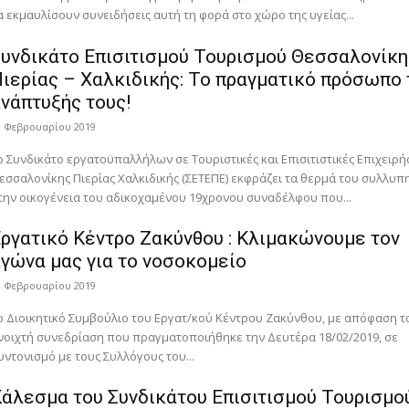
α εκμαυλίσουν συνειδήσεις αυτή τη φορά στο χώρο της υγείας...
υνδικάτο Επισιτισμού Τουρισμού Θεσσαλονίκη
ιερίας – Χαλκιδικής: Το πραγματικό πρόσωπο 
νάπτυξής τους!
0 Φεβρουαρίου 2019
ο Συνδικάτο εργατοϋπαλλήλων σε Τουριστικές και Επισιτιστικές Επιχειρή
εσσαλονίκης Πιερίας Χαλκιδικής (ΣΕΤΕΠΕ) εκφράζει τα θερμά του συλλυπ
την οικογένεια του αδικοχαμένου 19χρονου συναδέλφου που...
ργατικό Κέντρο Ζακύνθου : Κλιμακώνουμε τον
γώνα μας για το νοσοκομείο
0 Φεβρουαρίου 2019
ο Διοικητικό Συμβούλιο του Εργατ/κού Κέντρου Ζακύνθου, με απόφαση τ
νοιχτή συνεδρίαση που πραγματοποιήθηκε την Δευτέρα 18/02/2019, σε
υντονισμό με τους Συλλόγους του...
άλεσμα του Συνδικάτου Επισιτισμού Τουρισμο