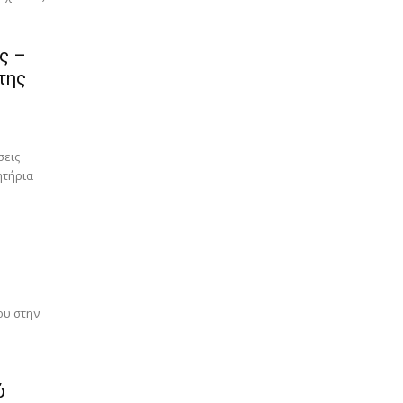
ς –
της
σεις
ητήρια
ου στην
ύ