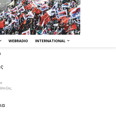
WEBRADIO
INTERNATIONAL
ύ
ας
τα
ράπεζας,
ια