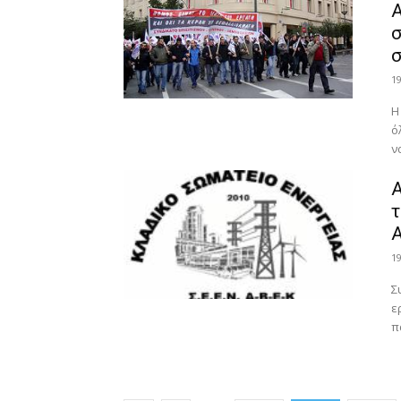
Α
σ
σ
1
Η
ό
ν
Α
τ
1
Σ
ε
π