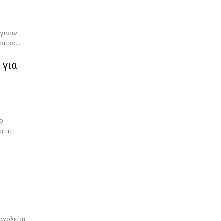
γιναν
τικά...
 για
ο
ια τη
σχολεία)