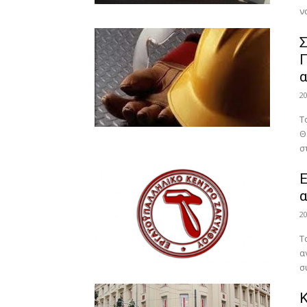
ν
Σ
Π
α
2
Τ
Θ
σ
Ε
α
2
Τ
α
σ
Κ