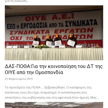
για τη διάλυση...
ΔΑΣ-ΠΟΘΑ:Για την κοινοποίηση του ΔΤ της
ΟΙΥΕ από την Ομοσπονδία
25 Φεβρουαρίου 2019
Το προεδρείο της ΠΟΘΑ … ξεβρακώθηκε. Ο κατήφορος της
κατάντιας τους δεν έχει σταματημό. Η ανταπόκριση στις
απαιτήσεις της κυβέρνησης και στα αφεντικά ήταν άμεση. Μας...