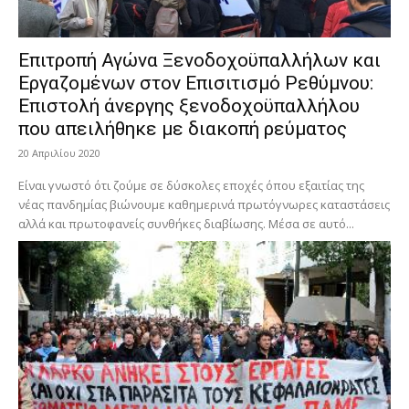
Επιτροπή Αγώνα Ξενοδοχοϋπαλλήλων και
Εργαζομένων στον Επισιτισμό Ρεθύμνου:
Επιστολή άνεργης ξενοδοχοϋπαλλήλου
που απειλήθηκε με διακοπή ρεύματος
20 Απριλίου 2020
Είναι γνωστό ότι ζούμε σε δύσκολες εποχές όπου εξαιτίας της
νέας πανδημίας βιώνουμε καθημερινά πρωτόγνωρες καταστάσεις
αλλά και πρωτοφανείς συνθήκες διαβίωσης. Μέσα σε αυτό...