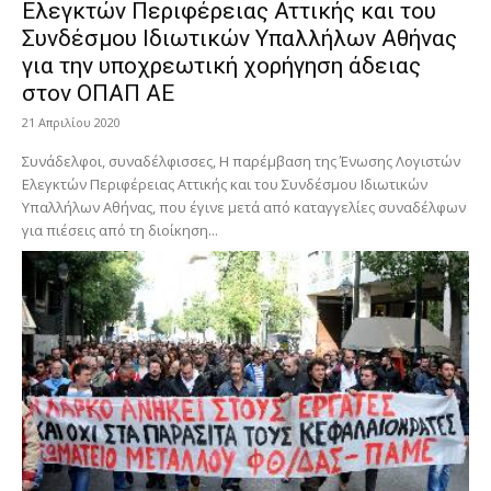
Ελεγκτών Περιφέρειας Αττικής και του
Συνδέσμου Ιδιωτικών Υπαλλήλων Αθήνας
για την υποχρεωτική χορήγηση άδειας
στον ΟΠΑΠ ΑΕ
21 Απριλίου 2020
Συνάδελφοι, συναδέλφισσες, Η παρέμβαση της Ένωσης Λογιστών
Ελεγκτών Περιφέρειας Αττικής και του Συνδέσμου Ιδιωτικών
Υπαλλήλων Αθήνας, που έγινε μετά από καταγγελίες συναδέλφων
για πιέσεις από τη διοίκηση...