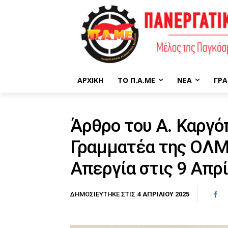
ΑΡΧΙΚΉ
ΤΟ Π.Α.ΜΕ
ΝΈΑ
ΓΡΑ
Άρθρο του Α. Καργό
Γραμματέα της ΟΛΜ
Απεργία στις 9 Απρ
4 ΑΠΡΙΛΊΟΥ 2025
ΔΗΜΟΣΙΕΎΤΗΚΕ ΣΤΙΣ