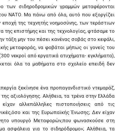
υο των σιδηροδρομικών γραμμών μεταφέρονται
του ΝΑΤΟ. Μα πάνω από όλα, αυτό που εξοργίζει
ν εποχή της τεχνητής νοημοσύνης, των τεράστιων
α της επιστήμης και της τεχνολογίας, φτάσαμε το
ην τάξη μην του πέσει κανένας σοβάς στο κεφάλι,
ικής μεταφοράς, να φοβάται μήπως οι γονείς του
(300 νεκροί από εργατικά ατυχήματα- εγκλήματα),
σκεται όλα τα μαθήματα στο σχολείο επειδή δεν
περγία ξεκίνησε ένα προπαγανδιστικό ντεμαράζ,
της αξιολόγησης. Αλήθεια, τα τρένα στην Ελλάδα
ν είχαν αλλεπάλληλες πιστοποιήσεις από τις
νικές,όσο και της Ευρωπαϊκής Ένωσης; Δεν είχαν
ήγητο υπουργό Μεταφορών,που φωνασκούσε στη
ημα ασφάλεια για το σιδηρόδρομο»; Αλήθεια, τα