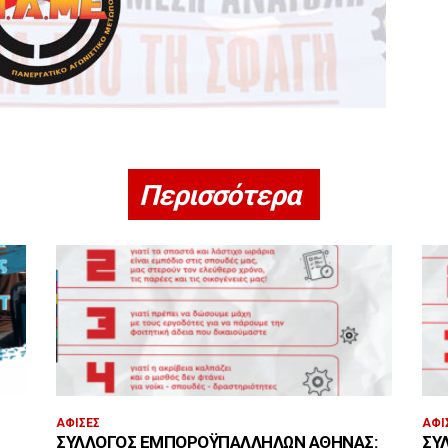
Περισσότερα
ΑΦΊΣΕΣ
ΑΦΊ
ΣΎΛΛΟΓΟΣ ΕΜΠΟΡΟΫΠΑΛΛΉΛΩΝ ΑΘΉΝΑΣ:
ΣΎ