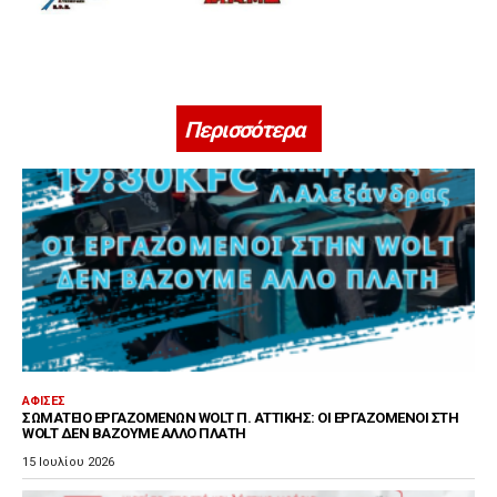
Περισσότερα
ΑΦΊΣΕΣ
ΣΩΜΑΤΕΊΟ ΕΡΓΑΖΟΜΈΝΩΝ WOLT Π. ΑΤΤΙΚΉΣ: ΟΙ ΕΡΓΑΖΌΜΕΝΟΙ ΣΤΗ
WOLT ΔΕΝ ΒΆΖΟΥΜΕ ΆΛΛΟ ΠΛΆΤΗ
15 Ιουλίου 2026