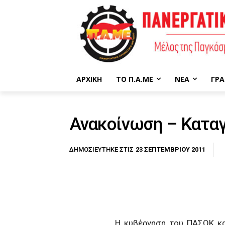
ΑΡΧΙΚΉ
ΤΟ Π.Α.ΜΕ
ΝΈΑ
ΓΡΑ
Ανακοίνωση – Κατα
23 ΣΕΠΤΕΜΒΡΊΟΥ 2011
ΔΗΜΟΣΙΕΎΤΗΚΕ ΣΤΙΣ
Η κυβέρνηση του ΠΑΣΟΚ και η «α