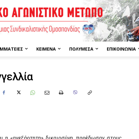
ΜΜΑΤΕΊΕΣ
ΚΕΊΜΕΝΑ
ΠΟΛΥΜΈΣΑ
ΕΠΙΚΟΙΝΩΝΊΑ
γγελλία
νεξάρτητη» δικαιοσύνη, παρέδωσαν στους