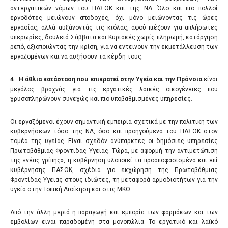
αντεργατικών νόμων του ΠΑΣΟΚ και της ΝΔ. Όλο και πιο πολλοί
εργοδότες μειώνουν αποδοχές, όχι μόνο μειώνοντας τις ώρες
εργασίας, αλλά αυξάνοντάς τις κιόλας, αφού πιέζουν για απλήρωτες
υπερωρίες, δουλειά Σάββατα και Κυριακές χωρίς πληρωμή, κατάργηση
ρεπό, αξιοποιώντας την κρίση, για να εντείνουν την εκμετάλλευση των
εργαζομένων και να αυξήσουν τα κέρδη τους.
4
.
Η άθλια κατάσταση που επικρατεί στην Υγεία και την Πρόνοια
είναι
μεγάλος βραχνάς για τις εργατικές λαϊκές οικογένειες που
χρυσοπληρώνουν συνεχώς και πιο υποβαθμισμένες υπηρεσίες.
Οι εργαζόμενοι έχουν σημαντική εμπειρία σχετικά με την πολιτική των
κυβερνήσεων τόσο της ΝΔ, όσο και προηγούμενα του ΠΑΣΟΚ στον
τομέα της υγείας. Είναι σχεδόν ανύπαρκτες οι δημόσιες υπηρεσίες
Πρωτοβάθμιας Φροντίδας Υγείας. Τώρα, με αφορμή την αντιμετώπιση
της «νέας γρίπης», η κυβέρνηση υλοποιεί τα προαποφασισμένα και επί
κυβέρνησης ΠΑΣΟΚ, σχέδια για εκχώρηση της Πρωτοβάθμιας
Φροντίδας Υγείας στους ιδιώτες, τη μεταφορά αρμοδιοτήτων για την
υγεία στην Τοπική Διοίκηση και στις ΜΚΟ.
Από την άλλη μεριά η παραγωγή και εμπορία των φαρμάκων και των
εμβολίων είναι παραδομένη στα μονοπώλια. Το εργατικό και λαϊκό