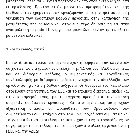
μετατραπεί απλά σε «μεγάλα πορτοφόλια» από όπου αντλούν χρήματα
οι εργοδότες. Πρωτοστατούν μέσω των προγραμμάτων και της
διάθεσης των χρημάτων των εργαζομένων οι οργανισμοί αυτοί στη
γενίκευση των ελαστικών μορφών εργασίας, στην κατάργηση της
μονιμότητας στο Δημόσιο και στον ευρύτερο δημόσιο τομέα, στην
ανασφάλιστη εργασία. Η ανεργία που φουντώνει δεν αντιμετωπίζεται
με τέτοιες πολιτικές.
1
.
Για το εισοδηματικό
Για τον ιδιωτικό τομέα, από την επαίσχυντη συμφωνία των ελάχιστων
αυξήσεων που υπέγραψαν τα στελέχη της ΝΔ και του ΠΑΣΟΚ στη ΓΣΕΕ
και σε διάφορους κλάδους, ο κυβερνητικός και εργοδοτικός
συνδικαλισμός με διάφορους τρόπους ενισχύει την αδιαλλαξία των
εργοδοτών, για να μη δοθούν αυξήσεις. Οι δυνάμεις του κεφαλαίου
στοχεύουν στο χτύπημα των ΣΣΕ και το επόμενο διάστημα, ακόμα και
στην κατάργησή τους, με ταυτόχρονη προσπάθεια την επιβολή
ατομικών συμβάσεων εργασίας. Και από την άποψη αυτή έχουν
εξαιρετική σημασία οι προσπάθειες των Ομοσπονδιών, των
σωματείων που συμμετέχουν στο ΠΑΜΕ, να υπογράψουν συμβάσεις και
τα γνωστά θετικά αποτελέσματα που είχαν αυτές οι προσπάθειες σε
σύγκριση με τα αποτελέσματα που υπάρχουν από άλλες οργανώσεις, τη
ΓΣΕΕ και την ΑΔΕΔΥ.