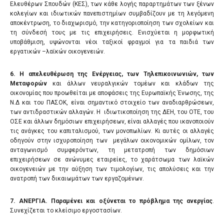
Ελευθέρων Σπουδών (ΚΕΣ), των κάθε λογής παραρτημάτων των ξένων
κολεγίων και ιδιωτικών πανεπιστημίων συμβαδίζουν με τη λεγόμενη
αποκέντρωση, το διαχωρισμό, την κατηγοριοποίηση των σχολείων και
τη σύνδεσή τους με τις επιχειρήσεις. Ενισχύεται η μορφωτική
υποβάθμιση, υψώνονται νέοι ταξικοί φραγμοί για τα παιδιά των
εργατικών –λαϊκών οικογενειών.
6
. Η απελευθέρωση της Ενέργειας, των Τηλεπικοινωνιών, των
Μεταφορών
και άλλων νευραλγικών τομέων και κλάδων της
οικονομίας που προωθείται με αποφάσεις της Ευρωπαϊκής Ένωσης, της
Ν.Δ και του ΠΑΣΟΚ, είναι σημαντικό στοιχείο των αναδιαρθρώσεων,
των αντιδραστικών αλλαγών. Η ιδιωτικοποίηση της ΔΕΗ, του ΟΤΕ, του
ΟΣΕ και άλλων δημόσιων επιχειρήσεων, είναι αλλαγές που ικανοποιούν
τις ανάγκες του καπιταλισμού, των μονοπωλίων. Κι αυτές οι αλλαγές
οδηγούν στην ισχυροποίηση των μεγάλων οικονομικών ομίλων, τον
ανταγωνισμό συμφερόντων, τη μετατροπή των δημόσιων
επιχειρήσεων σε ανώνυμες εταιρείες, το χαράτσωμα των λαϊκών
οικογενειών με την αύξηση των τιμολογίων, τις απολύσεις και την
ανατροπή των δικαιωμάτων των εργαζομένων.
7
. ΑΝΕΡΓΙΑ.
Παραμένει και οξύνεται το πρόβλημα της ανεργίας
.
Συνεχίζεται το κλείσιμο εργοστασίων.