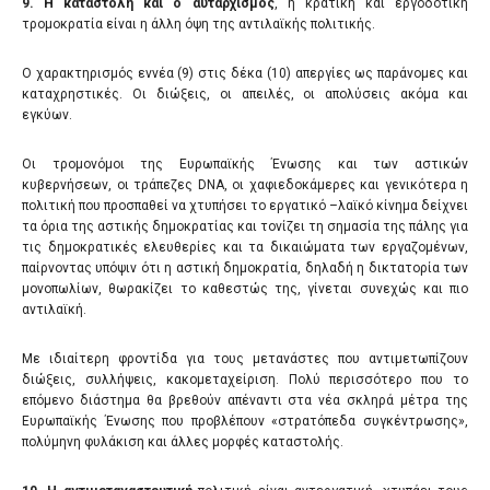
9.
Η καταστολή και ο αυταρχισμός
, η κρατική και εργοδοτική
τρομοκρατία είναι η άλλη όψη της αντιλαϊκής πολιτικής.
Ο χαρακτηρισμός εννέα (9) στις δέκα (10) απεργίες ως παράνομες και
καταχρηστικές. Οι διώξεις, οι απειλές, οι απολύσεις ακόμα και
εγκύων.
Οι τρομονόμοι της Ευρωπαϊκής Ένωσης και των αστικών
κυβερνήσεων, οι τράπεζες DNA, οι χαφιεδοκάμερες και γενικότερα η
πολιτική που προσπαθεί να χτυπήσει το εργατικό –λαϊκό κίνημα δείχνει
τα όρια της αστικής δημοκρατίας και τονίζει τη σημασία της πάλης για
τις δημοκρατικές ελευθερίες και τα δικαιώματα των εργαζομένων,
παίρνοντας υπόψιν ότι η αστική δημοκρατία, δηλαδή η δικτατορία των
μονοπωλίων, θωρακίζει το καθεστώς της, γίνεται συνεχώς και πιο
αντιλαϊκή.
Με ιδιαίτερη φροντίδα για τους μετανάστες που αντιμετωπίζουν
διώξεις, συλλήψεις, κακομεταχείριση. Πολύ περισσότερο που το
επόμενο διάστημα θα βρεθούν απέναντι στα νέα σκληρά μέτρα της
Ευρωπαϊκής Ένωσης που προβλέπουν «στρατόπεδα συγκέντρωσης»,
πολύμηνη φυλάκιση και άλλες μορφές καταστολής.