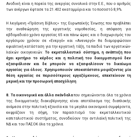
Ανοδική είναι η πορεία της ανεργίας συνολικά στην Ε.Ε., που ο αριθμός
των ανέργων έφτασε τα 21.402 εκατομμύρια και το ποσοστό 8,9%.
Η λεγόμενη «Πράσινη Βίβλος» της Ευρωπαϊκής Ένωσης που προβλέπει
την αναθεώρηση της εργατικής νομοθεσίας, η απόφαση για
εβδομαδιαίο χρόνο εργασίας 65 και πάνω ώρες και ο διαχωρισμός του
εργάσιμου χρόνου σε «Ενεργό» και «Ανενεργό» θα διαμορφώσουν
εφιαλτική κατάσταση για την εργατική τάξη, τα παιδιά των εργατικών-
λαϊκών οικογενειών.
Το εκμεταλλευτικό σύστημα, η ανάπτυξη που
έχει κριτήριο το κέρδος και η πολιτική του δικομματισμού δεν
εξασφάλισαν και δε μπορούν να εξασφαλίσουν το δικαίωμα
εργασίας για όλους. Χρησιμοποιούν υποκατάστατα μοιράζοντας μία
θέση εργασίας σε περισσότερους εργαζόμενους, επεκτείνουν τη
μερική και την προσωρινή απασχόληση
8
. Τα οικονομικά και άλλα σκάνδαλα
που σημειώνονται όλα τα χρόνια
της δικομματικής διακυβέρνησης είναι αποτέλεσμα της διαπλοκής
ανάμεσα στην πολιτική εξουσία και τα μεγάλα οικονομικά συμφέροντα,
εκφράζουν τη σήψη, τον παρασιτισμό του εκμεταλλευτικού
καπιταλιστικού συστήματος, συνοδεύουν την αντιλαϊκή πολιτική της
ΝΔ και του ΠΑΣΟΚ όλα τα χρόνια.