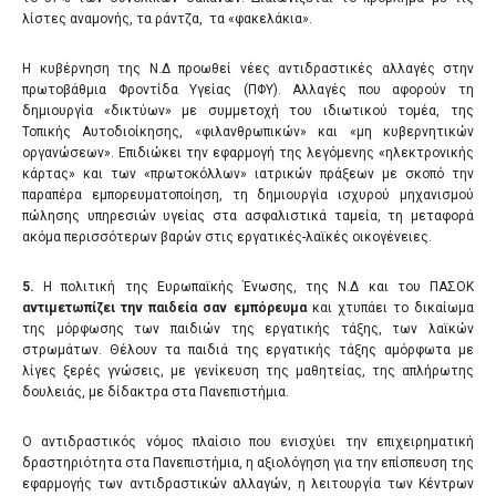
λίστες αναμονής, τα ράντζα, τα «φακελάκια».
Η κυβέρνηση της Ν.Δ προωθεί νέες αντιδραστικές αλλαγές στην
πρωτοβάθμια Φροντίδα Υγείας (ΠΦΥ). Αλλαγές που αφορούν τη
δημιουργία «δικτύων» με συμμετοχή του ιδιωτικού τομέα, της
Τοπικής Αυτοδιοίκησης, «φιλανθρωπικών» και «μη κυβερνητικών
οργανώσεων». Επιδιώκει την εφαρμογή της λεγόμενης «ηλεκτρονικής
κάρτας» και των «πρωτοκόλλων» ιατρικών πράξεων με σκοπό την
παραπέρα εμπορευματοποίηση, τη δημιουργία ισχυρού μηχανισμού
πώλησης υπηρεσιών υγείας στα ασφαλιστικά ταμεία, τη μεταφορά
ακόμα περισσότερων βαρών στις εργατικές-λαϊκές οικογένειες.
5
.
Η πολιτική της Ευρωπαϊκής Ένωσης, της Ν.Δ και του ΠΑΣΟΚ
αντιμετωπίζει την παιδεία σαν εμπόρευμα
και χτυπάει το δικαίωμα
της μόρφωσης των παιδιών της εργατικής τάξης, των λαϊκών
στρωμάτων. Θέλουν τα παιδιά της εργατικής τάξης αμόρφωτα με
λίγες ξερές γνώσεις, με γενίκευση της μαθητείας, της απλήρωτης
δουλειάς, με δίδακτρα στα Πανεπιστήμια.
Ο αντιδραστικός νόμος πλαίσιο που ενισχύει την επιχειρηματική
δραστηριότητα στα Πανεπιστήμια, η αξιολόγηση για την επίσπευση της
εφαρμογής των αντιδραστικών αλλαγών, η λειτουργία των Κέντρων