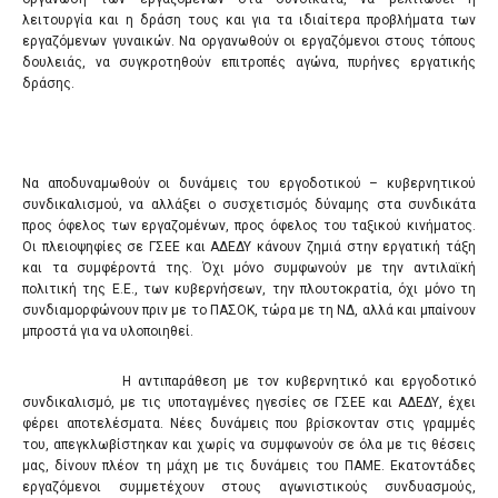
λειτουργία και η δράση τους και για τα ιδιαίτερα προβλήματα των
εργαζόμενων γυναικών. Να οργανωθούν οι εργαζόμενοι στους τόπους
δουλειάς, να συγκροτηθούν επιτροπές αγώνα, πυρήνες εργατικής
δράσης.
Να αποδυναμωθούν οι δυνάμεις του εργοδοτικού – κυβερνητικού
συνδικαλισμού, να αλλάξει ο συσχετισμός δύναμης στα συνδικάτα
προς όφελος των εργαζομένων, προς όφελος του ταξικού κινήματος.
Οι πλειοψηφίες σε ΓΣΕΕ και ΑΔΕΔΥ κάνουν ζημιά στην εργατική τάξη
και τα συμφέροντά της. Όχι μόνο συμφωνούν με την αντιλαϊκή
πολιτική της Ε.Ε., των κυβερνήσεων, την πλουτοκρατία, όχι μόνο τη
συνδιαμορφώνουν πριν με το ΠΑΣΟΚ, τώρα με τη ΝΔ, αλλά και μπαίνουν
μπροστά για να υλοποιηθεί.
Η αντιπαράθεση με τον κυβερνητικό και εργοδοτικό
συνδικαλισμό, με τις υποταγμένες ηγεσίες σε ΓΣΕΕ και ΑΔΕΔΥ, έχει
φέρει αποτελέσματα. Νέες δυνάμεις που βρίσκονταν στις γραμμές
του, απεγκλωβίστηκαν και χωρίς να συμφωνούν σε όλα με τις θέσεις
μας, δίνουν πλέον τη μάχη με τις δυνάμεις του ΠΑΜΕ. Εκατοντάδες
εργαζόμενοι συμμετέχουν στους αγωνιστικούς συνδυασμούς,