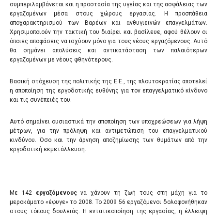
συμπεριλαμβάνεται και η προστασία της υγείας και της ασφάλειας των
εργαζομένων μέσα στους χώρους εργασίας. Η προσπάθεια
αποχαρακτηρισμού των Βαρέων και ανθυγιεινών επαγγελμάτων.
Χρησιμοποιούν την τακτική του διαίρει και βασίλευε, αφού θέλουν οι
όποιες αποφάσεις να ισχύουν μόνο για τους νέους εργαζόμενους. Αυτό
θα σημάνει απολύσεις και αντικατάσταση των παλαιότερων
εργαζομένων με νέους φθηνότερους.
Βασική στόχευση της πολιτικής της Ε.Ε., της πλουτοκρατίας αποτελεί
η αποποίηση της εργοδοτικής ευθύνης για τον επαγγελματικό κίνδυνο
και τις συνέπειές του.
Αυτό σημαίνει ουσιαστικά την αποποίηση των υποχρεώσεων για λήψη
μέτρων, για την πρόληψη και αντιμετώπιση του επαγγελματικού
κινδύνου. Όσο και την άρνηση αποζημίωσης των θυμάτων από την
εργοδοτική εκμετάλλευση.
Με 142
εργαζόμενους
να χάνουν τη ζωή τους στη μάχη για το
μεροκάματο «έφυγε» το 2008. Το 2009 56 εργαζόμενοι δολοφονήθηκαν
στους τόπους δουλειάς. Η εντατικοποίηση της εργασίας, η έλλειψη