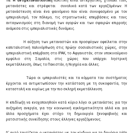
10
. Η αντιμεταναστευτική
πολιτική είναι αντεργατική, χτυπάει τους
μετανάστες και στρέφεται συνολικά κατά των εργαζόμένων. Η
μετανάστευση είναι ένα φαινόμενο που είναι συνυφασμένο με τον
ιμπεριαλισμό, τον πόλεμο, τις στρατιωτικές επεμβάσεις και τους
ανταγωνισμούς στη διανομή των αγορών και των σφαιρών επιρροής
ανάμεσα στις ιμπεριαλιστικές δυνάμεις.
Η αύξηση των μεταναστών και προσφύγων οφείλεται στην
καπιταλιστική παλινόρθωση στις πρώην σοσιαλιστικές χώρες, στην
ιμπεριαλιστική επέμβαση στο ΙΡΑΚ, το Αφγανιστάν, στον υποκινούμενο
εμφύλιο στη Σομαλία, στις χώρες που υπάρχει ληστρική
εκμετάλλευση, όπως το Πακιστάν, η Νιγηρία και άλλες.
Τώρα οι ιμπεριαλιστές και τα κόμματα του συστήματος
έρχονται να αντιμετωπίσουν την κατάσταση με τη συκοφαντία, την
καταστολή και κυρίως με την πιο σκληρή εκμετάλλευση.
Η επιδίωξη να ενοχοποιηθούν κατά κύριο λόγο οι μετανάστες για την
αυξημένη ανεργία, για την κοινωνική εγκληματικότητα αλλά και για
άλλα προσχήματα έχει στόχο τη δημιουργία ξενοφοβικής και
ρατσιστικής συνείδησης στους έλληνες εργαζόμενους.
Γι’ αυτό ταυτίζεται ο μετανάστης με τον κίνδυνο για τη δημόσια τάξη