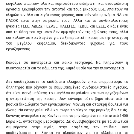
κεφάλαιο απαιτούν όλο και περισσότερο απλήρωτη και ανασφάλιστη
εργασία, ξεζουμίζουν την αγροτιά και τους μικρούς ΕΒΕ. Απαιτούν να
πληρώσουν όλο και λιγότερους φόρους, απαιτούν νέα προνόμια. ΝΔ και
ΠΑΣΟΚ είναι στην υπηρεσία τους. Αλλά και οι συνδικαλιστικές
ηγεσίες ΓΣΕΕ, ΑΔΕΔΥ, ΓΕΣΑΣΕ, ΠΑΣΕΓΕΣ, ΓΣΒΕΕ και ΕΣΕΕ, ο κάθε ένας
από τη θέση του όχι μόνο δεν αμφισβητούν τις αξιώσεις τους, αλλά
και καλούν σε κοινό αγώνα για να ξεπεραστεί η κρίση με την ενίσχυση
του μεγάλου κεφαλαίου, διεκδικώντας ψίχουλα για τους
εργαζόμενους.
Καλούμε σε πανστρατιά και λαϊκό ξεσηκωμό. Να πληρώσουν η
πλουτοκρατία και τα κόμματά της. Καμιά θυσία για την πλουτοκρατία.
Δεν αποδεχόμαστε τα επιδόματα ελεημοσύνης και απορρίπτουμε το
δηλητήριο που ρίχνουν οι συμβιβασμένες συνδικαλιστικές ηγεσίες,
ότι είναι κοινή υπόθεση του μεγάλου κεφαλαίου και των εργαζομένων
η αντιμετώπιση της κρίσης. Δεν κάνουμε ούτε βήμα πίσω από τα
βασικά δικαιώματα των εργαζομένων. Μόνιμη και σταθερή δουλειά για
όλους. Να καταργηθεί εδώ και τώρα το αίσχος της μερικής δουλειάς.
Κανένας ανασφάλιστος. Κανένας που να μην πληρώνεται κάτω από 1400
Ευρώ και αντίστοιχο μεροκάματο. Δε συμβιβαζόμαστε με τα ιδιωτικά
συμφέροντα στην υγεία, στην ασφάλιση, την παιδεία. Δεν
αποδεχόμαστε τη λογική να πληρώσουν για τα ελλείμματα, οι