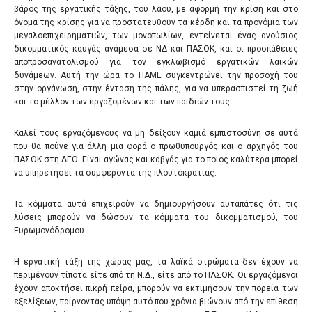
βάρος της εργατικής τάξης, του λαού, με αφορμή την κρίση και στο
όνομα της κρίσης για να προστατευθούν τα κέρδη και τα προνόμια των
μεγαλοεπιχειρηματιών, των μονοπωλίων, εντείνεται ένας ανούσιος
δικομματικός καυγάς ανάμεσα σε ΝΔ και ΠΑΣΟΚ, και οι προσπάθειες
αποπροσανατολισμού για τον εγκλωβισμό εργατικών λαϊκών
δυνάμεων. Αυτή την ώρα το ΠΑΜΕ συγκεντρώνει την προσοχή του
στην οργάνωση, στην ένταση της πάλης, για να υπερασπιστεί τη ζωή
και το μέλλον των εργαζομένων και των παιδιών τους.
Καλεί τους εργαζόμενους να μη δείξουν καμιά εμπιστοσύνη σε αυτά
που θα πούνε για άλλη μια φορά ο πρωθυπουργός και ο αρχηγός του
ΠΑΣΟΚ στη ΔΕΘ. Είναι αγώνας και καβγάς για το ποιος καλύτερα μπορεί
να υπηρετήσει τα συμφέροντα της πλουτοκρατίας.
Τα κόμματα αυτά επιχειρούν να δημιουργήσουν αυταπάτες ότι τις
λύσεις μπορούν να δώσουν τα κόμματα του δικομματισμού, του
Ευρωμονόδρομου.
Η εργατική τάξη της χώρας μας, τα λαϊκά στρώματα δεν έχουν να
περιμένουν τίποτα είτε από τη Ν.Δ., είτε από το ΠΑΣΟΚ. Οι εργαζόμενοι
έχουν αποκτήσει πικρή πείρα, μπορούν να εκτιμήσουν την πορεία των
εξελίξεων, παίρνοντας υπόψη αυτό που χρόνια βιώνουν από την επίθεση