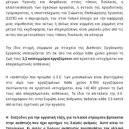
μέτρων Υγιεινής και Ασφάλειας στους τόπους δουλειάς, η
ελαστικοποίηση των σχέσεων εργασίας, η ένταση της εργοδοτικής
τρομοκρατίας, η υποστελέχωση του Σώματος Επιθεώρησης Εργασίας
(ΣΕΠΕ) και ο περιορισμός του στον τυπικό έλεγχο για την εφαρμογή
μιας νομοθεσίας που ούτως ή άλλως είναι κομμένη και ραμμένη στα
μέτρα της κερδοφορίας των επιχειρήσεων, είναι μερικές μόνο από τις
αιτίες που μετατρέπουν τους τόπους δουλειάς σε κάτεργα.
Την ίδια στιγμή, σύμφωνα με στοιχεία της Διεθνούς Οργάνωσης
Εργασίας υπολογίζεται ότι σε όλο τον κόσμο κάθε χρόνο χάνουν τη
ζωή τους
2,2 εκατομμύρια εργαζόμενοι
από εργατικά «ατυχήματα» και
επαγγελματικές ασθένειες.
Η «ανάπτυξη» που προωθεί η Ε.Ε. των μονοπωλίων είναι βουτηγμένη
στο αίμα των εργαζομένων: Κάθε χρόνο 8.900 εργαζόμενοι
σκοτώνονται σε εργατικά «ατυχήματα», ενώ 142.400 χάνουν τη ζωή
τους από επαγγελματικές ασθένειες. Τα ίδια τα επιτελεία της Ε.Ε.
καταγράφουν ότι στην Ευρώπη ένας άνθρωπος πεθαίνει κάθε 3,5 λεπτά
από αιτίες σχετικές με την εργασία.
Η διέξοδος για την εργατική τάξη, για τα λαϊκά στρώματα βρίσκεται
στην ανάπτυξη που έχει κριτήριο τις λαϊκές ανάγκες. Αυτό είναι το
ζητούμενο. Κι αυτός ο δρόμος ανάπτυξης προϋποθέτει την αλλαγή