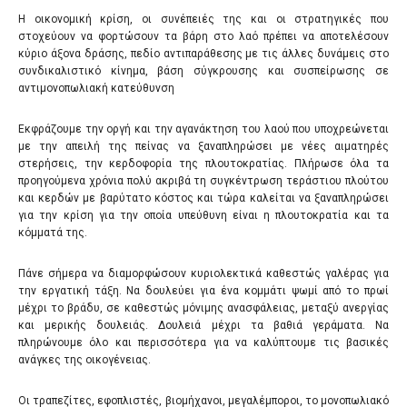
Η οικονομική κρίση, οι συνέπειές της και οι στρατηγικές που
στοχεύουν να φορτώσουν τα βάρη στο λαό πρέπει να αποτελέσουν
κύριο άξονα δράσης, πεδίο αντιπαράθεσης με τις άλλες δυνάμεις στο
συνδικαλιστικό κίνημα, βάση σύγκρουσης και συσπείρωσης σε
αντιμονοπωλιακή κατεύθυνση
Εκφράζουμε την οργή και την αγανάκτηση του λαού που υποχρεώνεται
με την απειλή της πείνας να ξαναπληρώσει με νέες αιματηρές
στερήσεις, την κερδοφορία της πλουτοκρατίας. Πλήρωσε όλα τα
προηγούμενα χρόνια πολύ ακριβά τη συγκέντρωση τεράστιου πλούτου
και κερδών με βαρύτατο κόστος και τώρα καλείται να ξαναπληρώσει
για την κρίση για την οποία υπεύθυνη είναι η πλουτοκρατία και τα
κόμματά της.
Πάνε σήμερα να διαμορφώσουν κυριολεκτικά καθεστώς γαλέρας για
την εργατική τάξη. Να δουλεύει για ένα κομμάτι ψωμί από το πρωί
μέχρι το βράδυ, σε καθεστώς μόνιμης ανασφάλειας, μεταξύ ανεργίας
και μερικής δουλειάς. Δουλειά μέχρι τα βαθιά γεράματα. Να
πληρώνουμε όλο και περισσότερα για να καλύπτουμε τις βασικές
ανάγκες της οικογένειας.
Οι τραπεζίτες, εφοπλιστές, βιομήχανοι, μεγαλέμποροι, το μονοπωλιακό