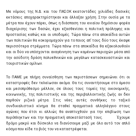
Με νόμους της Ν.Δ. και του ΠΑΣΟΚ εκατοντάδες χιλιάδες δασικές
εκτάσεις αποχαρακτηρίστηκαν και άλλαξαν χρήση. Στην ουσία με τα
μέτρα που έχουν πάρει, όπως η διάσπαση του ενιαίου δημόσιου φορέα
διαχείρισης των δασών, έχει εξασθενίσει η πολιτική πρόληψης και
προστασίας καθώς και οι υποδομές. Τώρα πάνω στα αποκαΐδια αυτών
των πολιτικών θα κοκορομαχούν για το ποιος απ’ τους δύο τους έκαψε
περισσότερα στρέμματα. Τώρα πάνω στα αποκαΐδια θα εξακολουθούν
και οι δύο να υπόσχονται αναγέννηση των καμένων περιοχών μέσα από
την ασύδοτη δράση πολυεθνικών και μεγάλων κατασκευαστικών και
τουριστικών ομίλων.
Το ΠΑΜΕ με πλήρη συναίσθηση των περιστάσεων σημειώνει ότι οι
καταστροφές δεν τελείωσαν ακόμα. Θα τις συναντήσουμε στο άμεσο
και μεσοπρόθεσμο μέλλον, σε όλους τους τομείς της οικονομικής,
κοινωνικής, της πολιτιστικής και της περιβαλλοντικής ζωής αν δεν
παρθούν ριζικά μέτρα. Στις νέες αυτές συνθήκες το ταξικό
συνδικαλιστικό κίνημα θα σταθεί πραγματικά αλληλέγγυο στους
αγώνες που έτσι κι αλλιώς θα αναπτυχθούν για την επιβίωση των
πυρόπληκτων και την πραγματική αποκατάστασή τους. Έχουμε
δρόμο μακρύ και δύσκολο να διανύσουμε μαζί με όλο αυτό τον απλό
κόσμο που είδε το βιός του να καταστρέφεται.