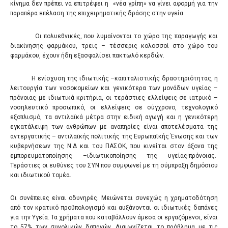
κίνημα δεν πρέπει να επιτρέψει η «νέα γρίπη» να γίνει αφορμή για την
παραπέρα επέλαση της επιχειρηματικής δράσης στην υγεία.
Oι πολυεθνικές, που λυμαίνονται το χώρο της παραγωγής και
διακίνησης φαρμάκου, τρεις – τέσσερις κολοσσοί στο χώρο του
φαρμάκου, έχουν ήδη εξασφαλίσει πακτωλό κερδών.
Η ενίσχυση της ιδιωτικής –καπιταλιστικής δραστηριότητας, η
λειτουργία των νοσοκομείων και γενικότερα των μονάδων υγείας –
πρόνοιας με ιδιωτικά κριτήρια, οι τεράστιες ελλείψεις σε ιατρικό –
νοσηλευτικό προσωπικό, οι ελλείψεις σε σύγχρονο, τεχνολογικό
εξοπλισμό, τα αντιλαϊκά μέτρα στην ειδική αγωγή και η γενικότερη
εγκατάλειψη των ανθρώπων με αναπηρίες είναι αποτελέσματα της
αντεργατικής – αντιλαϊκής πολιτικής της Ευρωπαϊκής Ένωσης και των
κυβερνήσεων της Ν.Δ και του ΠΑΣΟΚ, που κινείται στον άξονα της
εμπορευματοποίησης –ιδιωτικοποίησης της υγείας-πρόνοιας.
Τεράστιες οι ευθύνες του ΣΥΝ που συμφωνεί με τη σύμπραξη δημόσιου
και ιδιωτικού τομέα.
Οι συνέπειες είναι οδυνηρές. Μειώνεται συνεχώς η χρηματοδότηση
από τον κρατικό προϋπολογισμό και αυξάνονται οι ιδιωτικές δαπάνες
για την Υγεία. Τα χρήματα που καταβάλλουν άμεσα οι εργαζόμενοι, είναι
το 57% των συνολικών δαπανών. Διαιωνίζεται το πρόβλημα με τις