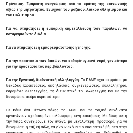
Πρόνοιας. Έμπρακτη αναγνώριση από το κράτος της κοινωνικής
αξίας της μητρότητας. Ενίσχυση του μαζικού, λαϊκού αθλητισμού και
του Πολιτισμού.
Για να σταματήσει η εμπορική εκμετάλλευση των παραλιών, να
καταργηθούν τα διόδια.
Για να σταματήσει η εμπορευματοποίηση της γης.
Για την προστασία των δασών, για καθαρό-υγιεινό νερό, γενικότερα
για την προστασία του περιβάλλοντος .
Για την Εργατική, διεθνιστική αλληλεγγύη.
Το ΠΑΜΕ έχει εκφράσει με
δεκάδες παραστάσεις, εκδηλώσεις, συγκεντρώσεις, συλλαλητήρια,
καραβάνια αλληλεγγύης, τη διεθνιστική του αλληλεγγύη και θα την
δυναμώσει ακόμα περισσότερο.
Σε κάθε ένα μέτωπο πάλης το ΠΑΜΕ και τα ταξικά συνδικάτα
οργανώνουν σχεδιασμένα πολύμορφες κινητοποιήσεις. Με βάση αυτή
την πείρα συνεχίζουμε τον αγώνα, με μεγαλύτερη προσφορά, για να
δυναμώσει η ταξική πάλη, να γίνουν ακόμα πιο ουσιαστικά βήματα στην
οργάνωση των εργαζομένων στα συνδικάτα, να βελτιωθεί η