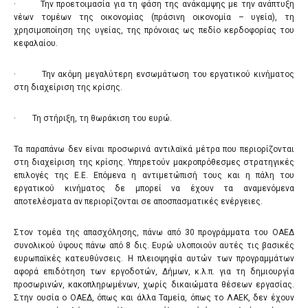
· Την προετοιμασία για τη φάση της ανάκαμψης με την ανάπτυξη
νέων τομέων της οικονομίας (πράσινη οικονομία – υγεία), τη
χρησιμοποίηση της υγείας, της πρόνοιας ως πεδίο κερδοφορίας του
κεφαλαίου.
· Την ακόμη μεγαλύτερη ενσωμάτωση του εργατικού κινήματος
στη διαχείριση της κρίσης.
· Τη στήριξη, τη θωράκιση του ευρώ.
Τα παραπάνω δεν είναι προσωρινά αντιλαϊκά μέτρα που περιορίζονται
στη διαχείριση της κρίσης. Υπηρετούν μακροπρόθεσμες στρατηγικές
επιλογές της Ε.Ε. Επόμενα η αντιμετώπισή τους και η πάλη του
εργατικού κινήματος δε μπορεί να έχουν τα αναμενόμενα
αποτελέσματα αν περιορίζονται σε αποσπασματικές ενέργειες.
Στον τομέα της απασχόλησης, πάνω από 30 προγράμματα του ΟΑΕΔ
συνολικού ύψους πάνω από 8 δις. Ευρώ υλοποιούν αυτές τις βασικές
ευρωπαϊκές κατευθύνσεις. Η πλειοψηφία αυτών των προγραμμάτων
αφορά επιδότηση των εργοδοτών, Δήμων, κ.λ.π. για τη δημιουργία
προσωρινών, κακοπληρωμένων, χωρίς δικαιώματα θέσεων εργασίας.
Στην ουσία ο ΟΑΕΔ, όπως και άλλα Ταμεία, όπως το ΛΑΕΚ, δεν έχουν