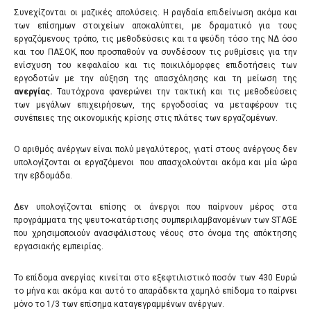
Συνεχίζονται οι μαζικές απολύσεις. Η ραγδαία επιδείνωση ακόμα και
των επίσημων στοιχείων αποκαλύπτει, με δραματικό για τους
εργαζόμενους τρόπο, τις μεθοδεύσεις και τα ψεύδη τόσο της ΝΔ όσο
και του ΠΑΣΟΚ, που προσπαθούν να συνδέσουν τις ρυθμίσεις για την
ενίσχυση του κεφαλαίου και τις ποικιλόμορφες επιδοτήσεις των
εργοδοτών με την αύξηση της απασχόλησης και τη μείωση της
ανεργίας.
Ταυτόχρονα φανερώνει την τακτική και τις μεθοδεύσεις
των μεγάλων επιχειρήσεων, της εργοδοσίας να μεταφέρουν τις
συνέπειες της οικονομικής κρίσης στις πλάτες των εργαζομένων.
Ο αριθμός ανέργων είναι πολύ μεγαλύτερος, γιατί στους ανέργους δεν
υπολογίζονται οι εργαζόμενοι που απασχολούνται ακόμα και μία ώρα
την εβδομάδα.
Δεν υπολογίζονται επίσης οι άνεργοι που παίρνουν μέρος στα
προγράμματα της ψευτο-κατάρτισης συμπεριλαμβανομένων των STAGE
που χρησιμοποιούν ανασφάλιστους νέους στο όνομα της απόκτησης
εργασιακής εμπειρίας.
Το επίδομα ανεργίας κινείται στο εξεφτιλιστικό ποσόν των 430 Ευρώ
το μήνα και ακόμα και αυτό το απαράδεκτα χαμηλό επίδομα το παίρνει
μόνο το 1/3 των επίσημα καταγεγραμμένων ανέργων.