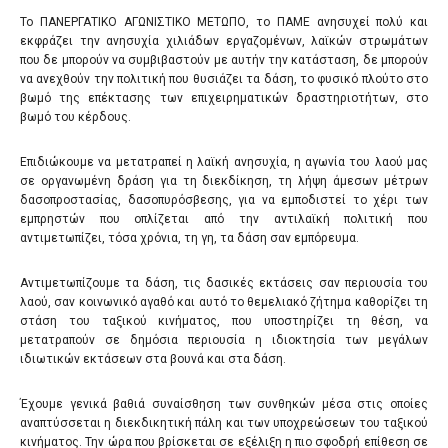
Το ΠΑΝΕΡΓΑΤΙΚΟ ΑΓΩΝΙΣΤΙΚΟ ΜΕΤΩΠΟ, το ΠΑΜΕ ανησυχεί πολύ και
εκφράζει την ανησυχία χιλιάδων εργαζομένων, λαϊκών στρωμάτων
που δε μπορούν να συμβιβαστούν με αυτήν την κατάσταση, δε μπορούν
να ανεχθούν την πολιτική που θυσιάζει τα δάση, το φυσικό πλούτο στο
βωμό της επέκτασης των επιχειρηματικών δραστηριοτήτων, στο
βωμό του κέρδους.
Επιδιώκουμε να μετατραπεί η λαϊκή ανησυχία, η αγωνία του λαού μας
σε οργανωμένη δράση για τη διεκδίκηση, τη λήψη άμεσων μέτρων
δασοπροστασίας, δασοπυρόσβεσης, για να εμποδιστεί το χέρι των
εμπρηστών που οπλίζεται από την αντιλαϊκή πολιτική που
αντιμετωπίζει, τόσα χρόνια, τη γη, τα δάση σαν εμπόρευμα.
Αντιμετωπίζουμε τα δάση, τις δασικές εκτάσεις σαν περιουσία του
λαού, σαν κοινωνικό αγαθό και αυτό το θεμελιακό ζήτημα καθορίζει τη
στάση του ταξικού κινήματος, που υποστηρίζει τη θέση, να
μετατραπούν σε δημόσια περιουσία η ιδιοκτησία των μεγάλων
ιδιωτικών εκτάσεων στα βουνά και στα δάση.
Έχουμε γενικά βαθιά συναίσθηση των συνθηκών μέσα στις οποίες
αναπτύσσεται η διεκδικητική πάλη και των υποχρεώσεων του ταξικού
κινήματος. Την ώρα που βρίσκεται σε εξέλιξη η πιο σφοδρή επίθεση σε