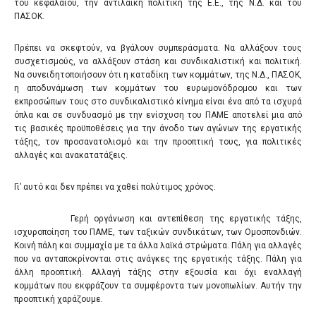
του κεφαλαίου, την αντιλαϊκή πολιτική της Ε.Ε., της Ν.Δ. και του
ΠΑΣΟΚ.
Πρέπει να σκεφτούν, να βγάλουν συμπεράσματα. Να αλλάξουν τους
συσχετισμούς, να αλλάξουν στάση και συνδικαλιστική και πολιτική.
Να συνειδητοποιήσουν ότι η καταδίκη των κομμάτων, της Ν.Δ., ΠΑΣΟΚ,
η αποδυνάμωση των κομμάτων του ευρωμονόδρομου και των
εκπροσώπων τους στο συνδικαλιστικό κίνημα είναι ένα από τα ισχυρά
όπλα και σε συνδυασμό με την ενίσχυση του ΠΑΜΕ αποτελεί μια από
τις βασικές προϋποθέσεις για την άνοδο των αγώνων της εργατικής
τάξης, τον προσανατολισμό και την προοπτική τους, για πολιτικές
αλλαγές και ανακατατάξεις.
Γι’ αυτό και δεν πρέπει να χαθεί πολύτιμος χρόνος.
Γερή οργάνωση και αντεπίθεση της εργατικής τάξης,
ισχυροποίηση του ΠΑΜΕ, των ταξικών συνδικάτων, των Ομοσπονδιών.
Κοινή πάλη και συμμαχία με τα άλλα λαϊκά στρώματα. Πάλη για αλλαγές
που να ανταποκρίνονται στις ανάγκες της εργατικής τάξης. Πάλη για
άλλη προοπτική. Αλλαγή τάξης στην εξουσία και όχι εναλλαγή
κομμάτων που εκφράζουν τα συμφέροντα των μονοπωλίων. Αυτήν την
προοπτική χαράζουμε.