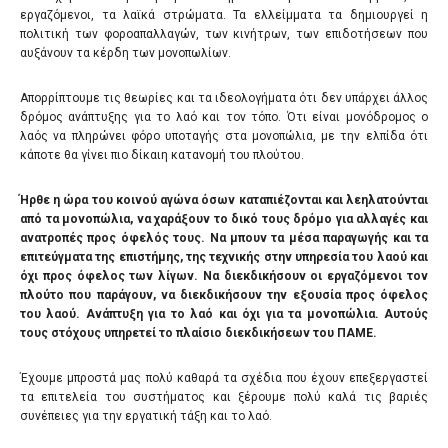
εργαζόμενοι, τα λαϊκά στρώματα. Τα ελλείμματα τα δημιουργεί η
πολιτική των φοροαπαλλαγών, των κινήτρων, των επιδοτήσεων που
αυξάνουν τα κέρδη των μονοπωλίων.
Απορρίπτουμε τις θεωρίες και τα ιδεολογήματα ότι δεν υπάρχει άλλος
δρόμος ανάπτυξης για το λαό και τον τόπο. Ότι είναι μονόδρομος ο
λαός να πληρώνει φόρο υποταγής στα μονοπώλια, με την ελπίδα ότι
κάποτε θα γίνει πιο δίκαιη κατανομή του πλούτου.
Ήρθε η ώρα του κοινού αγώνα όσων καταπιέζονται και λεηλατούνται
από τα μονοπώλια, να χαράξουν το δικό τους δρόμο για αλλαγές και
ανατροπές προς όφελός τους. Να μπουν τα μέσα παραγωγής και τα
επιτεύγματα της επιστήμης, της τεχνικής στην υπηρεσία του λαού και
όχι προς όφελος των λίγων. Να διεκδικήσουν οι εργαζόμενοι τον
πλούτο που παράγουν, να διεκδικήσουν την εξουσία προς όφελος
του λαού. Ανάπτυξη για το λαό και όχι για τα μονοπώλια. Αυτούς
τους στόχους υπηρετεί το πλαίσιο διεκδικήσεων του ΠΑΜΕ.
Έχουμε μπροστά μας πολύ καθαρά τα σχέδια που έχουν επεξεργαστεί
τα επιτελεία του συστήματος και ξέρουμε πολύ καλά τις βαριές
συνέπειες για την εργατική τάξη και το λαό.