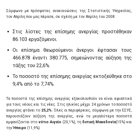
Σύμφωνα με πρόσφατες ανακοινώσεις της Στατιστικής Υπηρεσίας,
τον Απρίλη που μας πέρασε, σε σχέση με τον Απρίλη του 2008:
Στις λίστες της επίσημης ανεργίας προστέθηκαν
86.103 εργαζόμενοι.
Οι επίσημα θεωρούμενοι άνεργοι έφτασαν τους
466.878 έναντι 380.775, σημειώνοντας αύξηση της
τάξης του 22,6%.
Το ποσοστό της επίσημης ανεργίας εκτοξεύθηκε στο
9,4% από το 7,74%.
Τα ποσοστά της επίσημης ανεργίας εξακολουθούν να είναι εφιαλτικά
για τους νέους και τις νέες. Στις ηλικίες μέχρι 24 χρόνων το ποσοστό
ανεργίας φτάνει το
25,2%.
Όλες οι περιφέρειες, σύμφωνα με την ΕΣΥΕ,
παρουσιάζουν αύξηση της ανεργίας, ενώ τα μεγαλύτερα ποσοστά
εμφανίζονται στο
νότιο Αιγαίο
(20,1%), τη
δυτική Μακεδονία
(15%) και
την
Ήπειρο
(11,9%).