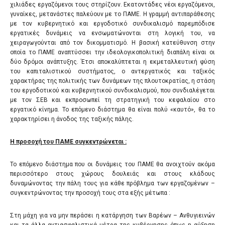
χιλιάδες εργαζόμενοι τους στηρίζουν. Εκατοντάδες νέοι εργαζόμενοι,
γυναίκες, μετανάστες παλεύουν με το ΠΑΜΕ. Η γραμμή αντιπαράθεσης
με τον κυβερνητικό και εργοδοτικό συνδικαλισμό παρεμπόδισε
εργατικές δυνάμεις να ενσωματώνονται στη λογική του, να
χειραγωγούνται από τον δικομματισμό. Η βασική κατεύθυνση στην
οποία το ΠΑΜΕ αναπτύσσει την ιδεολογικοπολιτική διαπάλη είναι οι
δύο δρόμοι ανάπτυξης. Έτσι αποκαλύπτεται η εκμεταλλευτική φύση
του καπιταλιστικού συστήματος, ο αντεργατικός και ταξικός
χαρακτήρας της πολιτικής των δυνάμεων της πλουτοκρατίας, η στάση
του εργοδοτικού και κυβερνητικού συνδικαλισμού, που συνδιαλέγεται
με τον ΣΕΒ και εκπροσωπεί τη στρατηγική του κεφαλαίου στο
εργατικό κίνημα. Το επόμενο διάστημα θα είναι πολύ «καυτό», θα το
χαρακτηρίσει η άνοδος της ταξικής πάλης.
Η προσοχή του ΠΑΜΕ συγκεντρώνεται :
Το επόμενο διάστημα που οι δυνάμεις του ΠΑΜΕ θα ανοιχτούν ακόμα
περισσότερο στους χώρους δουλειάς και στους κλάδους
δυναμώνοντας την πάλη τους για κάθε πρόβλημα των εργαζομένων –
συγκεντρώνοντας την προσοχή τους στα εξής μέτωπα :
Στη μάχη για να μην περάσει η κατάργηση των Βαρέων – Ανθυγιεινών