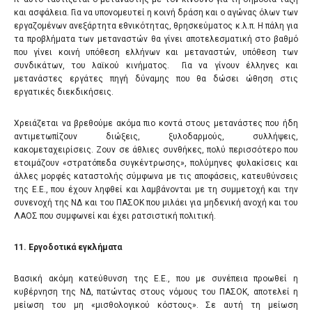
και ασφάλεια. Για να υπονομευτεί η κοινή δράση και ο αγώνας όλων των
εργαζομένων ανεξάρτητα εθνικότητας, θρησκεύματος κ.λ.π. Η πάλη για
τα προβλήματα των μεταναστών θα γίνει αποτελεσματική στο βαθμό
που γίνει κοινή υπόθεση ελλήνων και μεταναστών, υπόθεση των
συνδικάτων, του λαϊκού κινήματος. Για να γίνουν έλληνες και
μετανάστες εργάτες πηγή δύναμης που θα δώσει ώθηση στις
εργατικές διεκδικήσεις.
Χρειάζεται να βρεθούμε ακόμα πιο κοντά στους μετανάστες που ήδη
αντιμετωπίζουν διώξεις, ξυλοδαρμούς, συλλήψεις,
κακομεταχειρίσεις. Ζουν σε άθλιες συνθήκες, πολύ περισσότερο που
ετοιμάζουν «στρατόπεδα συγκέντρωσης», πολύμηνες φυλακίσεις και
άλλες μορφές καταστολής σύμφωνα με τις αποφάσεις, κατευθύνσεις
της Ε.Ε., που έχουν ληφθεί και λαμβάνονται με τη συμμετοχή και την
συνενοχή της ΝΔ και του ΠΑΣΟΚ που μιλάει για μηδενική ανοχή και του
ΛΑΟΣ που συμφωνεί και έχει ρατσιστική πολιτική.
11
. Εργοδοτικά εγκλήματα
Βασική ακόμη κατεύθυνση της Ε.Ε., που με συνέπεια προωθεί η
κυβέρνηση της ΝΔ, πατώντας στους νόμους του ΠΑΣΟΚ, αποτελεί η
μείωση του μη «μισθολογικού κόστους». Σε αυτή τη μείωση