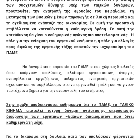
των συσχετισμών δύναμης υπέρ των ταξικών δυνάμεων,
προϋποθέτει την ανατροπή της εξουσίας του κεφαλαίου, τη
μετατροπή των βασικών μέσων παραγωγής σε λαϊκή περιουσία και
τη σχεδιασμένη ανάπτυξη της οικονομίας. Σε αυτή την προοπτική
επιβάλλεται να κατευθύνεται η καθημερινή δράση. Σε αυτή την
κατεύθυνση θα γίνει ο καθημερινός αγώνας πιο αποτελεσματικός. Η
πάλη για την ενίσχυση του εργατικού κινήματος, η πάλη για αλλαγές
προς όφελος της εργατικής τάξης απαιτούν την ισχυροποίηση του
ΠΑΜΕ .
Να δυναμώσει η παρουσία του ΠΑΜΕ στους χώρους δουλειάς
όπου υπάρχουν απολύσεις, κλείσιμο εργοστασίων, άνεργοι,
ανασφάλιστοι εργαζόμενοι, απλήρωτοι, ανατροπές εργασιακών
σχέσεων και να συμβάλλουμε στο να οργανωθεί η πάλη και να γίνουν
ταυτόχρονα βήματα για την ανασύνταξη του κινήματος.
Στην πράξη αποδεικνύεται καθημερινά ότι το ΠΑΜΕ, το ΤΑΞΙΚΟ
ΚΙΝΗΜΑ αποτελεί ισχυρή δύναμη αντίστασης, υπεράσπισης,
διεύρυνσης των εργατικών –λαϊκών δικαιωμάτων που δίνει
καθημερινά τη μάχη.
Για το δικαίωμα στη δουλειά, κατά των απολύσεων φέρνοντας