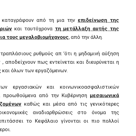
, καταγράφουν από τη μια την
επιδείνωση της
υριών
και ταυτόχρονα
τη μετάλλαξη αυτής της
ια τους μεγαλοβιομήχανους
, από την άλλη.
ετραπλάσιους ρυθμούς απ ’ότι η μηδαμινή αύξηση
, αποδείχνουν πως εντείνεται και διευρύνεται η
ς και όλων των εργαζόμενων.
ν εργασιακών και κοινωνικοασφαλιστικών
τα προωθούμενα από την Κυβέρνηση
μεσαιωνικά
αζομένων
καθώς και μέσα από τις γενικότερες
κοοικονομικές αναδιαρθρώσεις στο όνομα της
πιτάσσει το Κεφάλαιο γίνονται οι πιο πολλοί
εροι.