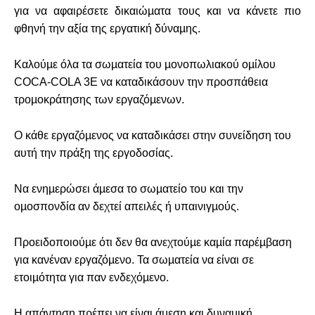
για να αφαιρέσετε δικαιώµατα τους και να κάνετε πιο
φθηνή την αξία της εργατική δύναµης.
Καλούµε όλα τα σωµατεία του µονοπωλιακού οµίλου
COCA-COLA 3Ε να καταδικάσουν την προσπάθεια
τροµοκράτησης των εργαζόµενων.
Ο κάθε εργαζόµενος να καταδικάσει στην συνείδηση του
αυτή την πράξη της
εργοδοσίας.
Να ενηµερώσει άµεσα το σωµατείο του και την
οµοσπονδία αν δεχτεί απειλές ή υπαινιγµούς.
Προειδοποιούµε ότι δεν θα ανεχτούµε καµία παρέµβαση
για κανέναν εργαζόµενο. Τα σωµατεία να είναι σε
ετοιµότητα για παν ενδεχόµενο.
Η απάντηση πρέπει να είναι άµεση και δυναµική.