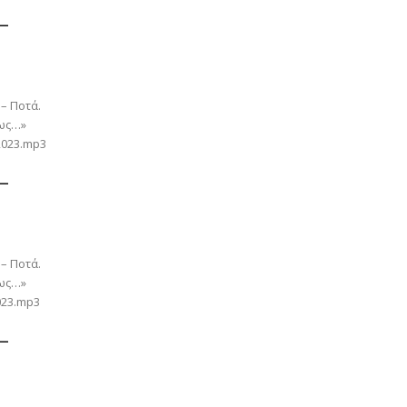
 –
 – Ποτά.
 ως…»
-2023.mp3
 –
 – Ποτά.
 ως…»
023.mp3
 –