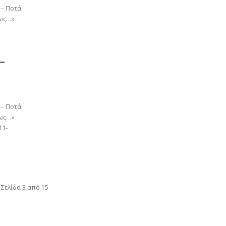
 – Ποτά.
 ως…»
-
 –
 – Ποτά.
 ως…»
11-
Σελίδα 3 από 15