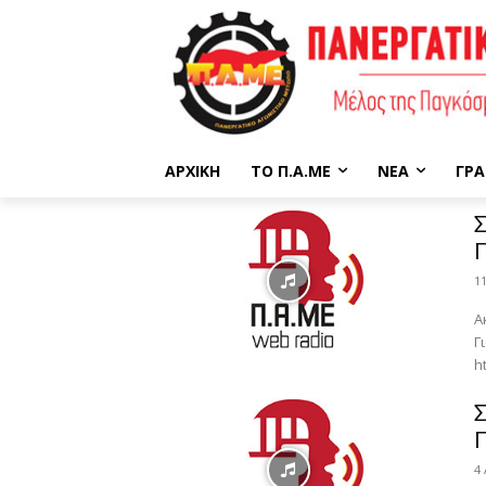
ΑΡΧΙΚΉ
ΤΟ Π.Α.ΜΕ
ΝΈΑ
ΓΡΑ
Σ
Π
1
Α
Γ
h
Σ
Π
4