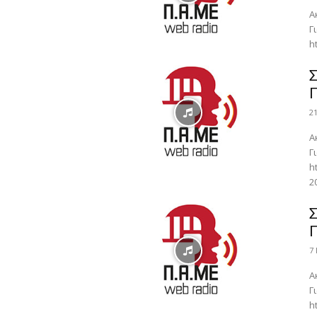
Α
Γ
h
Σ
2
Α
Γ
h
2
Σ
7
Α
Γ
h