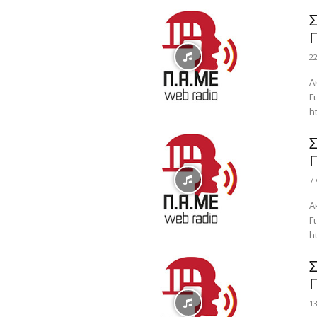
Σ
2
Α
Γ
h
Σ
7
Α
Γ
h
Σ
1