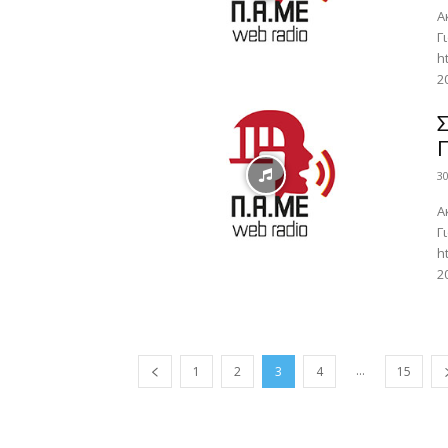
Α
Γ
h
2
Σ
3
Α
Γ
h
2
...
1
2
3
4
15