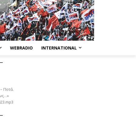
WEBRADIO
INTERNATIONAL
 –
 – Ποτά.
 ως…»
2023.mp3
 –