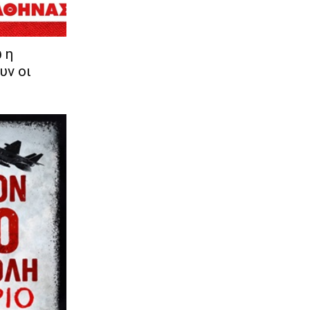
 η
υν οι