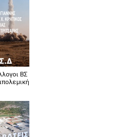
λλογοι ΒΣ
τιπολεμική