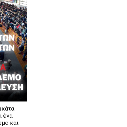
ικάτα
α ένα
εμο και