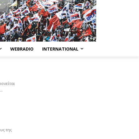
WEBRADIO
INTERNATIONAL
φονείται
..
υς της