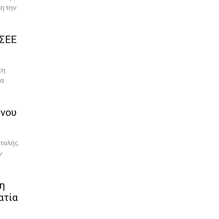
λη την
ΓΣΕΕ
τη
θα
ονου
τολής.
ν
η
ατία