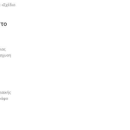
 «Σχέδιο
στο
ιας
ίσχυση
λαϊκής
γράφο