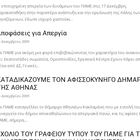
 επιτυχημένη απεργία των δυνάμεων του ΠΑΜΕ στις 17 Δεκέμβρη,
αρακαταθήκη στην παραπέρα ανάπτυξη και την οργάνωση της πάλης τω
ργαζόμενων, έδωσε ισχυρό χαστούκι...
ποφάσεις για Απεργία
6 Δεκεμβρίου 2009
ο ΠΑΜΕ για ακόμη μια φορά επιβεβαιώνοντας τον χαρακτήρα του ανακοι
τι: Εκατοντάδες σωματεία, Ομοσπονδίες, Εργατικά Κέντρα έχουν πάρει α
έσα από ΔΣ, Γενικές...
ΚΑΤΑΔΙΚΑΖΟΥΜΕ ΤΟΝ ΑΦΙΣΣΟΚΥΝΗΓΟ ΔΗΜΑ
ΤΗΣ ΑΘΗΝΑΣ
6 Δεκεμβρίου 2009
ο ΠΑΜΕ καταγγέλλει το δήμαρχο Αθηναίων Κακλαμάνη που με εντολή του
υνεργεία του δήμου αποκαθηλώνουν τα απεργιακά πανώ, και τις αφίσες 
ΑΜΕ, σήμερα,...
ΣΧΟΛΙΟ ΤΟΥ ΓΡΑΦΕΙΟΥ ΤΥΠΟΥ ΤΟΥ ΠΑΜΕ ΓΙΑ Τ