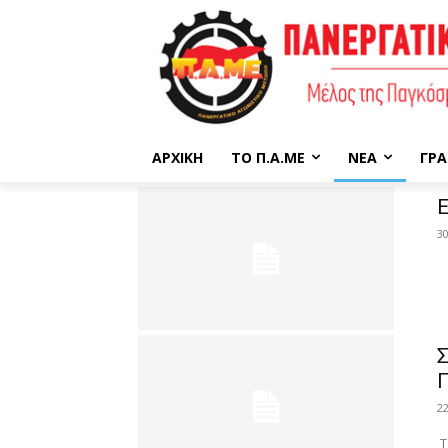
ΑΡΧΙΚΉ
ΤΟ Π.Α.ΜΕ
ΝΈΑ
ΓΡΑ
3
Σ
2
Τ