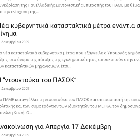
υνεδρίαση της Πανελλαδικής Συντονιστικής Επιτροπής του ΠΑΜΕ με θέμα:
ια την ενίσχυση της...
έα κυβερνητικά κατασταλτικά μέτρα ενάντια 
ίνημα
2 Δεκεμβρίου 2009
α νέα κατασταλτικά κυβερνητικά μέτρα που εξάγγειλε ο Υπουργός Δημόσ
άξης, στο όνομα της πάταξης της εγκληματικότητας, αποσκοπούν στην εν
ων κατασταλτικών μηχανισμών, έτσι...
 “ντουντούκα του ΠΑΣΟΚ”
8 Δεκεμβρίου 2009
ο ΠΑΜΕ καταγγέλλει τη ντουντούκα του ΠΑΣΟΚ και υπερασπιστή της αντι
ολιτικής και των συμφερόντων των ιδιοκτητών του ΜΕΓΚΑ, τον δημοσιο
ανώλη Καψή. Ο...
νακοίνωση για Απεργία 17 Δεκέμβρη
7 Δεκεμβρίου 2009