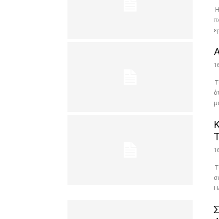
Η
π
ε
Α
1
Τ
ό
μ
1
Τ
σ
Π