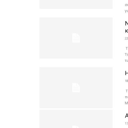
σ
γ
Ν
κ
2
Τ
Τ
τ
Η
1
Τ
π
Μ
Α
1