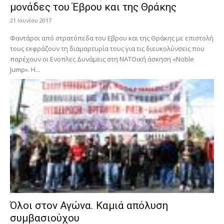
μονάδες του Έβρου και της Θράκης
21 Ιουνίου 2017
Φαντάροι από στρατόπεδα του Εβρου και της Θράκης με επιστολή
τους εκφράζουν τη διαμαρτυρία τους για τις διευκολύνσεις που
παρέχουν οι Ενοπλες Δυνάμεις στη ΝΑΤΟική άσκηση «Noble
Jump». Η...
Όλοι στον Αγώνα. Καμιά απόλυση
συμβασιούχου