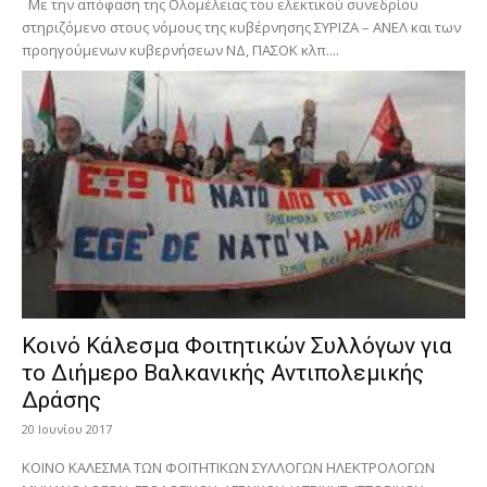
Με την απόφαση της Ολομέλειας του ελεκτικού συνεδρίου
στηριζόμενο στους νόμους της κυβέρνησης ΣΥΡΙΖΑ – ΑΝΕΛ και των
προηγούμενων κυβερνήσεων ΝΔ, ΠΑΣΟΚ κλπ....
Κοινό Κάλεσμα Φοιτητικών Συλλόγων για
το Διήμερο Βαλκανικής Αντιπολεμικής
Δράσης
20 Ιουνίου 2017
ΚΟΙΝΟ ΚΑΛΕΣΜΑ ΤΩΝ ΦΟΙΤΗΤΙΚΩΝ ΣΥΛΛΟΓΩΝ ΗΛΕΚΤΡΟΛΟΓΩΝ