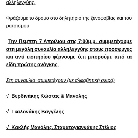
αλληλεγγύης.
Φράζουμε το δρόμο στο δηλητήριο της ξενοφοβίας και του
ρατσισμού
Την Πεμπτη 7 Απριλιου στις 7:00μ.μ. συμμετέχουμε
στη μεγάλη συναυλία αλληλεγγύης στους πρόσφυγες
και αντί εισιτηρίου φέρνουμε ό,τι μπορούμε από τα
είδη πρώτης ανάγκης.
Στη συναυλία συμμετέχουν (με αλφαβητική σειρά)
√
Βερδινάκης Κώστας & Μανόλης
√ Γκαλονάκης Βαγγέλης
√ Κακλής Μανόλης, Σταματογιαννάκης Στέλιος