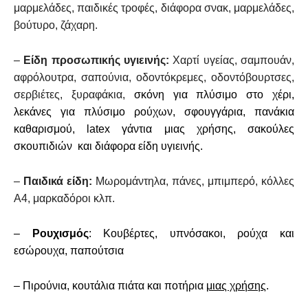
μαρμελάδες, παιδικές τροφές, διάφορα σνακ, μαρμελάδες,
βούτυρο, ζάχαρη.
–
Είδη προσωπικής υγιεινής:
Χαρτί υγείας, σαμπουάν,
αφρόλουτρα, σαπούνια, οδοντόκρεμες, οδοντόβουρτσες,
σερβιέτες, ξυραφάκια,
σκόνη για πλύσιμο στο χέρι,
λεκάνες για πλύσιμο ρούχων, σφουγγάρια, πανάκια
καθαρισμού, latex γάντια μιας χρήσης, σακούλες
σκουπιδιών και διάφορα είδη υγιεινής.
–
Παιδικά είδη:
Μωρομάντηλα, πάνες, μπιμπερό, κόλλες
Α4, μαρκαδόροι κλπ.
–
Ρουχισμός
: Κουβέρτες, υπνόσακοι, ρούχα και
εσώρουχα, παπούτσια
– Πιρούνια, κουτάλια πιάτα και ποτήρια
μιας χρήσης
.