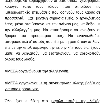
αφήσουμε να κυριαρχήσουν οι ρατσιστικές, ξενοφοβικές
κραυγές (από τους ίδιους που στηρίζουν τις
ιμπεριαλιστικές επεμβάσεις που οδηγούν τους λαούς σε
προσφυγιά). Έχει μεγάλη σημασία εμείς, ο εργαζόμενος
λαός, μέσα στα βάσανα και την ανέχειά μας, να δείξουμε
την αλληλεγγύη μας. Να απαιτήσουμε να ανοίξουν οι
δρόμοι του προορισμού τους. Να εναντιωθούμε
αποφασιστικά σ’ αυτούς που είτε με τη φωτιά των όπλων,
είτε με την «πολιτισμένη», την «ειρηνική» τους βία, έχουν
μάθει να λεηλατούν, να ξεσπιτώνουν, να χρεοκοπούν
όλους τους λαούς.
ΑΜΕΣΑ οργανώνουμε την αλληλεγγύη.
ΑΜΕΣΑ οργανώνουμε τη συγκέντρωση υλικής βοήθειας
για τους πρόσφυγες.
Όλοι έχουμε θέση στο
μεγάλο ποτάμι της λαϊκής