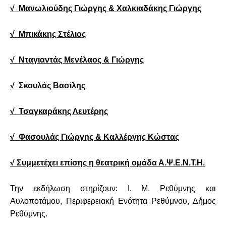
√ Μανωλιούδης Γιώργης & Χαλκιαδάκης Γιώργης
√ Μπικάκης Στέλιος
√ Νταγιαντάς Μενέλαος & Γιώργης
√ Σκουλάς Βασίλης
√ Τσαγκαράκης Λευτέρης
√ Φασουλάς Γιώργης & Καλλέργης Κώστας
√
Συμμετέχει επίσης η θεατρική ομάδα
Α.Ψ.Ε.Ν.Τ.Η.
Την εκδήλωση στηρίζουν:
Ι. Μ. Ρεθύμνης και
Αυλοποτάμου, Περιφερειακή Ενότητα Ρεθύμνου, Δήμος
Ρεθύμνης.