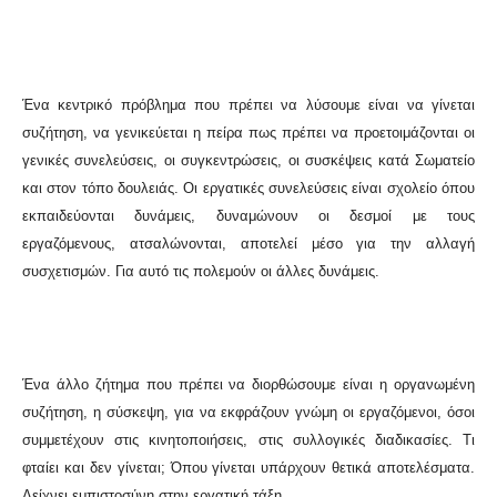
Ένα κεντρικό πρόβλημα που πρέπει να λύσουμε είναι να γίνεται
συζήτηση, να γενικεύεται η πείρα πως πρέπει να προετοιμάζονται οι
γενικές συνελεύσεις, οι συγκεντρώσεις, οι συσκέψεις κατά Σωματείο
και στον τόπο δουλειάς. Οι εργατικές συνελεύσεις είναι σχολείο όπου
εκπαιδεύονται δυνάμεις, δυναμώνουν οι δεσμοί με τους
εργαζόμενους, ατσαλώνονται, αποτελεί μέσο για την αλλαγή
συσχετισμών. Για αυτό τις πολεμούν οι άλλες δυνάμεις.
Ένα άλλο ζήτημα που πρέπει να διορθώσουμε είναι η οργανωμένη
συζήτηση, η σύσκεψη, για να εκφράζουν γνώμη οι εργαζόμενοι, όσοι
συμμετέχουν στις κινητοποιήσεις, στις συλλογικές διαδικασίες. Τι
φταίει και δεν γίνεται; Όπου γίνεται υπάρχουν θετικά αποτελέσματα.
Δείχνει εμπιστοσύνη στην εργατική τάξη.