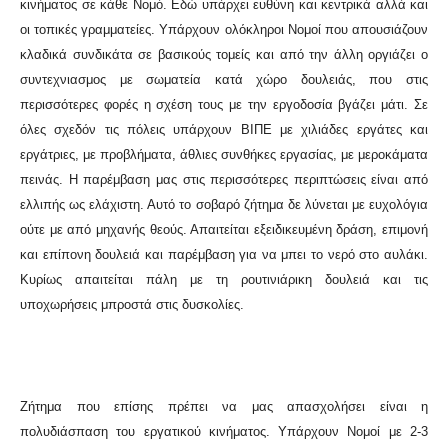
κινήματος σε κάθε Νομό. Εδώ υπάρχει ευθύνη και κεντρικά αλλά και
οι τοπικές γραμματείες. Υπάρχουν ολόκληροι Νομοί που απουσιάζουν
κλαδικά συνδικάτα σε βασικούς τομείς και από την άλλη οργιάζει ο
συντεχνιασμος με σωματεία κατά χώρο δουλειάς, που στις
περισσότερες φορές η σχέση τους με την εργοδοσία βγάζει μάτι. Σε
όλες σχεδόν τις πόλεις υπάρχουν ΒΙΠΕ με χιλιάδες εργάτες και
εργάτριες, με προβλήματα, άθλιες συνθήκες εργασίας, με μεροκάματα
πεινάς. Η παρέμβαση μας στις περισσότερες περιπτώσεις είναι από
ελλιπής ως ελάχιστη. Αυτό το σοβαρό ζήτημα δε λύνεται με ευχολόγια
ούτε με από μηχανής θεούς. Απαιτείται εξειδικευμένη δράση, επιμονή
και επίπονη δουλειά και παρέμβαση για να μπει το νερό στο αυλάκι.
Κυρίως απαιτείται πάλη με τη ρουτινιάρικη δουλειά και τις
υποχωρήσεις μπροστά στις δυσκολίες.
Ζήτημα που επίσης πρέπει να μας απασχολήσει είναι η
πολυδιάσπαση του εργατικού κινήματος. Υπάρχουν Νομοί με 2-3