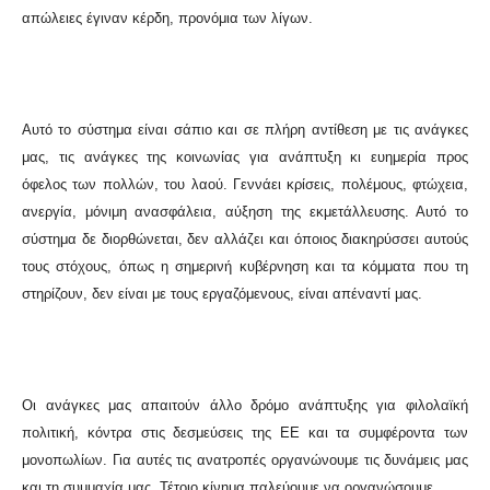
απώλειες έγιναν κέρδη, προνόμια των λίγων.
Αυτό το σύστημα είναι σάπιο και σε πλήρη αντίθεση με τις ανάγκες
μας, τις ανάγκες της κοινωνίας για ανάπτυξη κι ευημερία προς
όφελος των πολλών, του λαού. Γεννάει κρίσεις, πολέμους, φτώχεια,
ανεργία, μόνιμη ανασφάλεια, αύξηση της εκμετάλλευσης. Αυτό το
σύστημα δε διορθώνεται, δεν αλλάζει και όποιος διακηρύσσει αυτούς
τους στόχους, όπως η σημερινή κυβέρνηση και τα κόμματα που τη
στηρίζουν, δεν είναι με τους εργαζόμενους, είναι απέναντί μας.
Οι ανάγκες μας απαιτούν άλλο δρόμο ανάπτυξης για φιλολαϊκή
πολιτική, κόντρα στις δεσμεύσεις της ΕΕ και τα συμφέροντα των
μονοπωλίων. Για αυτές τις ανατροπές οργανώνουμε τις δυνάμεις μας
και τη συμμαχία μας. Τέτοιο κίνημα παλεύουμε να οργανώσουμε.