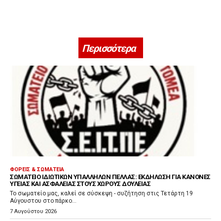
Περισσότερα
ΦΟΡΕΊΣ & ΣΩΜΑΤΕΊΑ
ΣΩΜΑΤΕΊΟ ΙΔΙΩΤΙΚΏΝ ΥΠΑΛΛΉΛΩΝ ΠΈΛΛΑΣ: ΕΚΔΉΛΩΣΗ ΓΙΑ ΚΑΝΌΝΕΣ
ΥΓΕΊΑΣ ΚΑΙ ΑΣΦΆΛΕΙΑΣ ΣΤΟΥΣ ΧΏΡΟΥΣ ΔΟΥΛΕΙΆΣ
Το σωματείο μας, καλεί σε σύσκεψη - συζήτηση στις Τετάρτη 19
Αύγουστου στο πάρκο...
7 Αυγούστου 2026