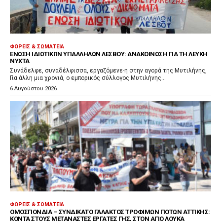
ΦΟΡΕΊΣ & ΣΩΜΑΤΕΊΑ
ΈΝΩΣΗ ΙΔΙΩΤΙΚΏΝ ΥΠΑΛΛΉΛΩΝ ΛΈΣΒΟΥ: ΑΝΑΚΟΊΝΩΣΗ ΓΙΑ ΤΗ ΛΕΥΚΉ
ΝΎΧΤΑ
Συνάδελφε, συναδέλφισσα, εργαζόμενε-η στην αγορά της Μυτιλήνης,
Για άλλη μια χρονιά, ο εμπορικός σύλλογος Μυτιλήνης...
6 Αυγούστου 2026
ΦΟΡΕΊΣ & ΣΩΜΑΤΕΊΑ
ΟΜΟΣΠΟΝΔΊΑ – ΣΥΝΔΙΚΆΤΟ ΓΆΛΑΚΤΟΣ ΤΡΟΦΊΜΩΝ ΠΟΤΏΝ ΑΤΤΙΚΉΣ:
ΚΟΝΤΆ ΣΤΟΥΣ ΜΕΤΑΝΆΣΤΕΣ ΕΡΓΆΤΕΣ ΓΗΣ, ΣΤΟΝ ΆΓΙΟ ΛΟΥΚΆ