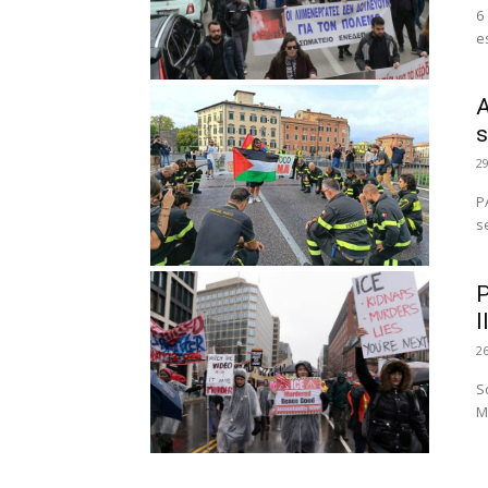
6
A
s
2
P
s
P
l
2
S
M