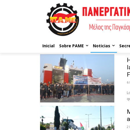
Inicial
Sobre PAME
Noticias
Secr
H
l
6
L
q
M
a
2