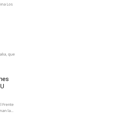
 Los
alia, que
ones
UU
l Frente
an la...