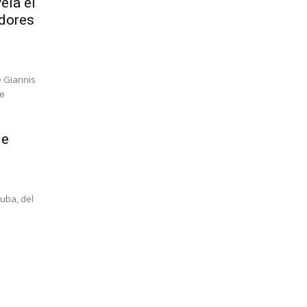
ela el
adores
e Giannis
de
de
Cuba, del