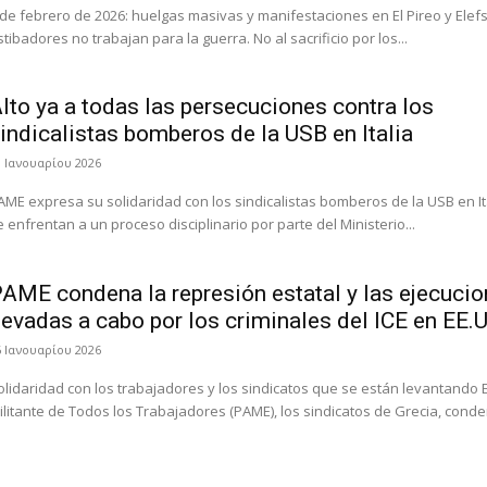
 de febrero de 2026: huelgas masivas y manifestaciones en El Pireo y Elefsina
estibadores no trabajan para la guerra. No al sacrificio por los...
lto ya a todas las persecuciones contra los
indicalistas bomberos de la USB en Italia
9 Ιανουαρίου 2026
AME expresa su solidaridad con los sindicalistas bomberos de la USB en It
e enfrentan a un proceso disciplinario por parte del Ministerio...
AME condena la represión estatal y las ejecuci
levadas a cabo por los criminales del ICE en EE.
6 Ιανουαρίου 2026
olidaridad con los trabajadores y los sindicatos que se están levantando E
ilitante de Todos los Trabajadores (PAME), los sindicatos de Grecia, conden