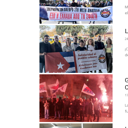
M
e
L
2
¡
d
G
C
1
L
f