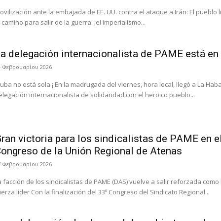
ovilización ante la embajada de EE. UU. contra el ataque a Irán: El pueblo 
l camino para salir de la guerra: ¡el imperialismo...
a delegación internacionalista de PAME está en
4 Φεβρουαρίου 2026
Cuba no está sola ¡ En la madrugada del viernes, hora local, llegó a La Hab
elegación internacionalista de solidaridad con el heroico pueblo...
ran victoria para los sindicalistas de PAME en e
ongreso de la Unión Regional de Atenas
7 Φεβρουαρίου 2026
a facción de los sindicalistas de PAME (DAS) vuelve a salir reforzada como 
uerza líder Con la finalización del 33º Congreso del Sindicato Regional...