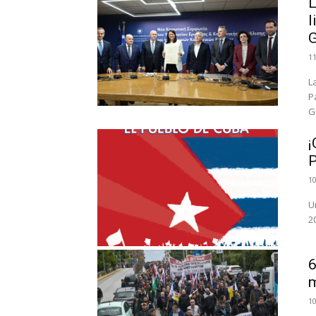
L
l
G
1
L
P
Gr
¡
P
1
U
2
6
m
1