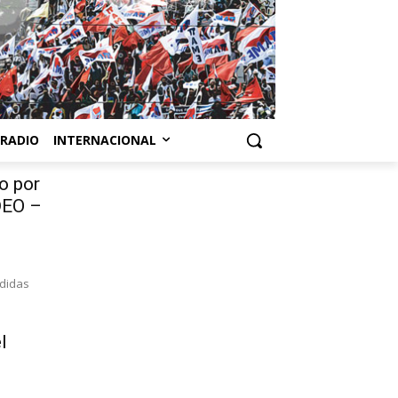
RADIO
INTERNACIONAL
o por
DEO –
edidas
l