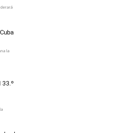
liderará
 Cuba
ana la
l 33.º
la