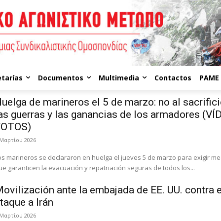
etarías
Documentos
Multimedia
Contactos
PAME 
uelga de marineros el 5 de marzo: no al sacrifici
as guerras y las ganancias de los armadores (VÍ
FOTOS)
 Μαρτίου 2026
os marineros se declararon en huelga el jueves 5 de marzo para exigir m
ue garanticen la evacuación y repatriación seguras de todos los...
ovilización ante la embajada de EE. UU. contra e
taque a Irán
 Μαρτίου 2026