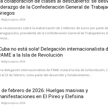
a colaboración de clases al descubierto: se desv
iderazgo de la Confederación General de Trabaj
riegos
1 Φεβρουαρίου 2026
as revelaciones sobre la malversación de 2 millones de euros por parte d
anagopoulos, presidente de la Confederación General de Trabajadores 
ecia...
Cuba no está sola! Delegación internacionalista 
AME a la Isla de Revolución
0 Φεβρουαρίου 2026
na delegación internacionalista de PAME visitará la Isla de la Revolución, 
0 al 23 de febrero, como parte del desarrollo y fortalecimiento...
 de febrero de 2026: Huelgas masivas y
anifestaciones en El Pireo y Elefsina
0 Φεβρουαρίου 2026