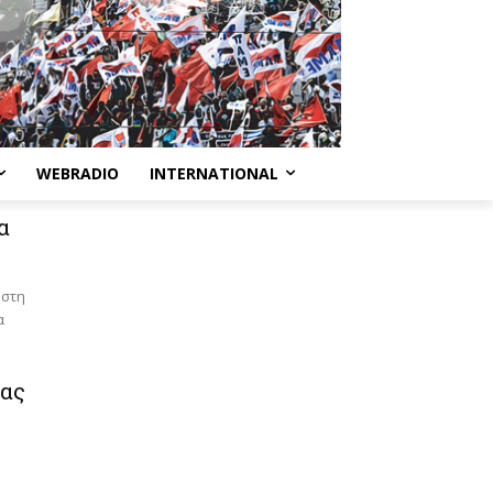
WEBRADIO
INTERNATIONAL
α
 στη
α
ίας