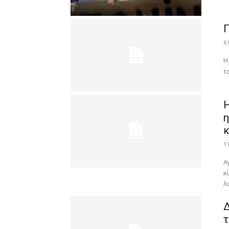
Π
6
Η
τ
Η
η
κ
1
Α
κ
λα
Δ
τ