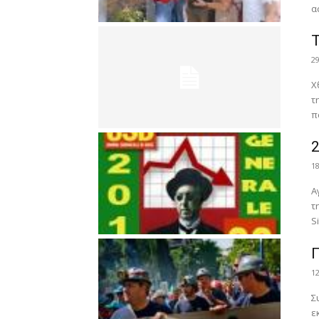
α
Τ
2
X
τ
π
2
1
Α
τ
Si
Π
1
Σ
ε