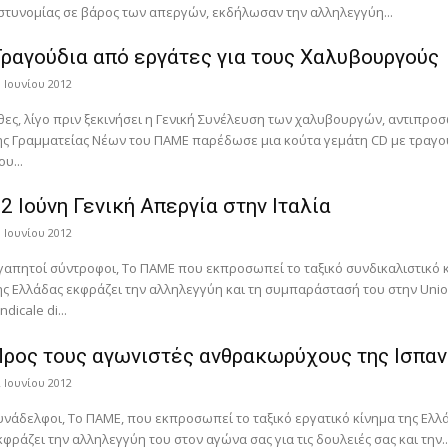
στυνομίας σε βάρος των απεργών, εκδήλωσαν την αλληλεγγύη...
ραγούδια από εργάτες για τους Χαλυβουργούς
9 Ιουνίου 2012
θες, λίγο πριν ξεκινήσει η Γενική Συνέλευση των χαλυβουργών, αντιπρο
ης Γραμματείας Νέων του ΠΑΜΕ παρέδωσε μια κούτα γεμάτη CD με τραγο
ου...
2 Ιούνη Γενική Απεργία στην Ιταλία
8 Ιουνίου 2012
γαπητοί σύντροφοι, Το ΠΑΜΕ που εκπροσωπεί το ταξικό συνδικαλιστικό 
ης Ελλάδας εκφράζει την αλληλεγγύη και τη συμπαράστασή του στην Uni
ndicale di...
ρος τους αγωνιστές ανθρακωρύχους της Ισπαν
2 Ιουνίου 2012
υνάδελφοι, Το ΠΑΜΕ, που εκπροσωπεί το ταξικό εργατικό κίνημα της Ελλ
κφράζει την αλληλεγγύη του στον αγώνα σας για τις δουλειές σας και την..