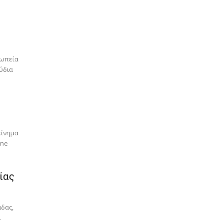
σωπεία
ύδια
κίνημα
one
ίας
άδας,
.