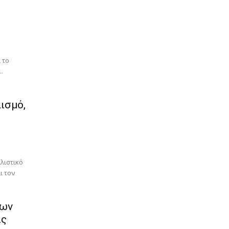
 το
.
ισμό,
λιστικό
ι τον
λων
ις