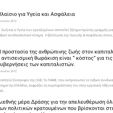
λαίσιο για Υγεία και Ασφάλεια
 Ιουνίου 2012
 Ζωή και η Υγεία των εργαζομένων αποτελεί ζήτημα πρώτης γραμμής για
αξικό συνδικαλιστικό κίνημα. Η βελτίωση της Υγιεινής & Ασφάλειας στους..
 προστασία της ανθρώπινης ζωής στον καπιταλ
 αντισεισμική θωράκιση είναι ” κόστος” για τις
υβερνήσεις των καπιταλιστών.
 Ιουνίου 2012
γαπητοί Σύντροφοι της USB, Το ΠΑΜΕ, που εκπροσωπεί το ταξικό συνδικα
ίνημα της Ελλάδας, εκφράζει τη συμπαράσταση του στην εργατική τάξη κα
ό...
ιεθνής μέρα Δράσης για την απελευθέρωση ό
ων πολιτικών κρατουμένων που βρίσκονται στ