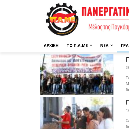
ΑΡΧΙΚΉ
ΤΟ Π.Α.ΜΕ
ΝΈΑ
ΓΡΑ
Γ
2
Τ
Μ
δ
Π
1
Σ
δ